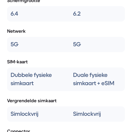
Schermgrootte
6.4
6.2
Netwerk
5G
5G
SIM-kaart
Dubbele fysieke
Duale fysieke
simkaart
simkaart + eSIM
Vergrendelde simkaart
Simlockvrij
Simlockvrij
Connector