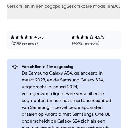
Verschillen in één oogopslag
Beschikbare modellen
Duurza
4,5/5
4,5/5
(2149 reviews)
(4692 reviews)
Verschillen in één oogopslag
De Samsung Galaxy A54, gelanceerd in
maart 2023, en de Samsung Galaxy S24,
uitgebracht in januari 2024,
vertegenwoordigen twee verschillende
segmenten binnen het smartphoneaanbod
van Samsung. Hoewel beide apparaten
draaien op Android met Samsungs One UI,
onderscheidt de Galaxy S24 zich als een
nieuwer, premium toestel met verbeterde