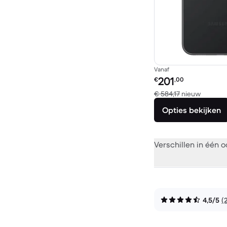
Vanaf
Refurbished prijs:
201
€
,00
Vergele
€ 584,17
nieuw
Opties bekijken
Verschillen in één 
4,5/5
(