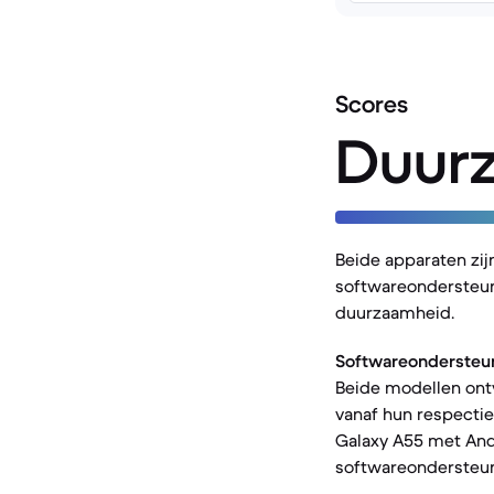
Scores
Duur
Beide apparaten zij
softwareondersteuni
duurzaamheid.
Softwareondersteu
Beide modellen ontv
vanaf hun respectie
Galaxy A55 met And
softwareondersteun