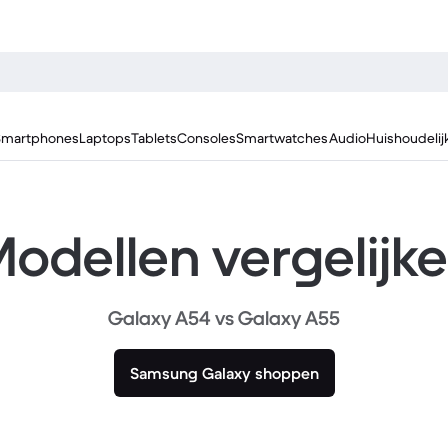
Smartphones
Laptops
Tablets
Consoles
Smartwatches
Audio
Huishoudelij
odellen vergelijk
Galaxy A54 vs Galaxy A55
Samsung Galaxy shoppen