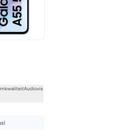
 419,00 nieuw
mkwaliteit
Audiovisueel
Diversen
Wat de community vindt
ws)