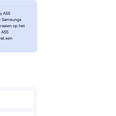
xy A55
it Samsungs
draaien op het
y A55
wat een