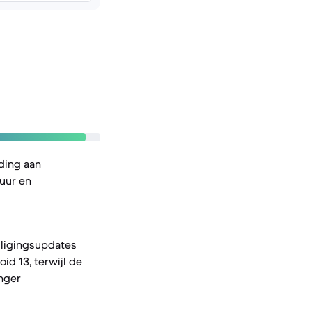
ding aan
duur en
iligingsupdates
d 13, terwijl de
nger