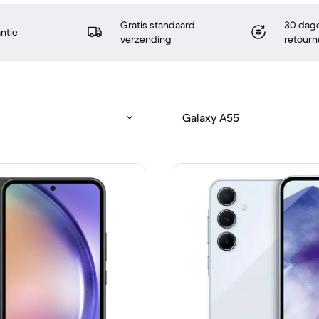
Gratis standaard
30 dage
antie
verzending
retourn
Galaxy A55