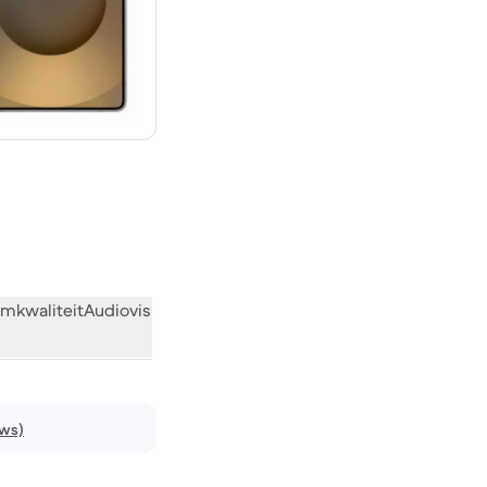
€ 1.401,57 nieuw
mkwaliteit
Audiovisueel
Diversen
Wat de community vindt
ews)