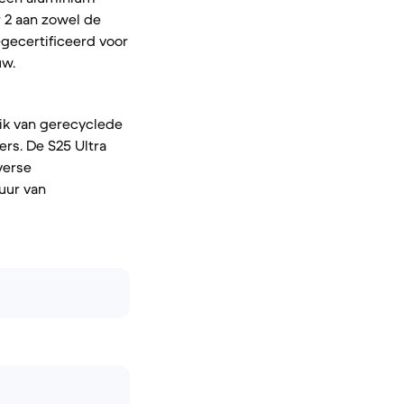
r 2 aan zowel de
-gecertificeerd voor
uw.
ik van gerecyclede
ers. De S25 Ultra
verse
uur van