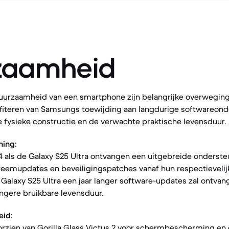
zaamheid
uurzaamheid van een smartphone zijn belangrijke overweging
fiteren van Samsungs toewijding aan langdurige softwareond
 de fysieke constructie en de verwachte praktische levensduur.
ning:
 als de Galaxy S25 Ultra ontvangen een uitgebreide onderste
teemupdates en beveiligingspatches vanaf hun respectievelijk
 Galaxy S25 Ultra een jaar langer software-updates zal ontvan
angere bruikbare levensduur.
eid:
oorzien van Gorilla Glass Victus 2 voor schermbescherming en