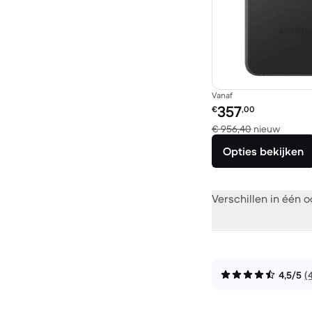
Vanaf
Refurbished prijs:
357
€
,00
Vergel
€ 956,40
nieuw
Opties bekijken
Verschillen in één 
4,5/5
(