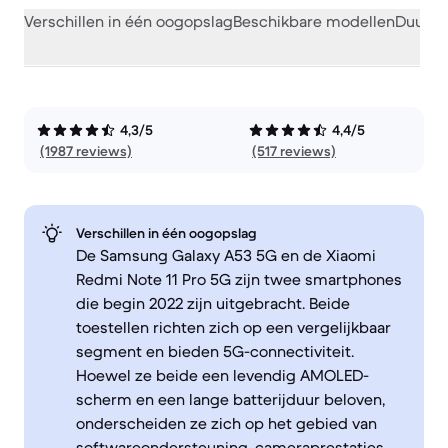
Verschillen in één oogopslag
Beschikbare modellen
Duurza
4,3/5
4,4/5
(1987 reviews)
(517 reviews)
Verschillen in één oogopslag
De Samsung Galaxy A53 5G en de Xiaomi
Redmi Note 11 Pro 5G zijn twee smartphones
die begin 2022 zijn uitgebracht. Beide
toestellen richten zich op een vergelijkbaar
segment en bieden 5G-connectiviteit.
Hoewel ze beide een levendig AMOLED-
scherm en een lange batterijduur beloven,
onderscheiden ze zich op het gebied van
softwareondersteuning, cameraprestaties