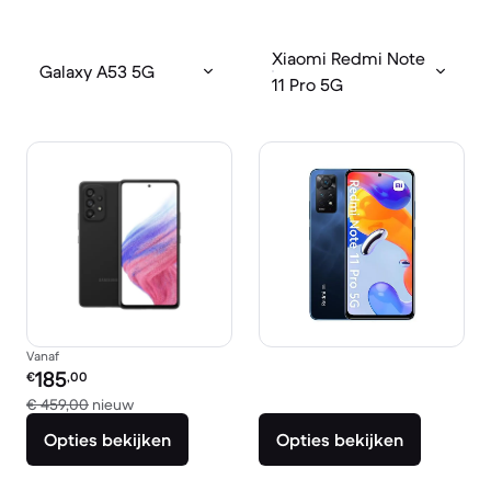
Xiaomi Redmi Note
Galaxy A53 5G
11 Pro 5G
Vanaf
Refurbished prijs:
185
€
,00
Vergeleken met € 459,00 nieuw
€ 459,00
nieuw
Opties bekijken
Opties bekijken