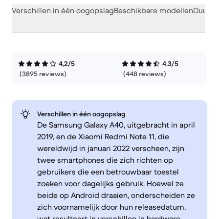
Verschillen in één oogopslag
Beschikbare modellen
Duurza
4,2/5
4,3/5
(3895 reviews)
(448 reviews)
Verschillen in één oogopslag
De Samsung Galaxy A40, uitgebracht in april
2019, en de Xiaomi Redmi Note 11, die
wereldwijd in januari 2022 verscheen, zijn
twee smartphones die zich richten op
gebruikers die een betrouwbaar toestel
zoeken voor dagelijks gebruik. Hoewel ze
beide op Android draaien, onderscheiden ze
zich voornamelijk door hun releasedatum,
wat resulteert in verschillen in hardware,