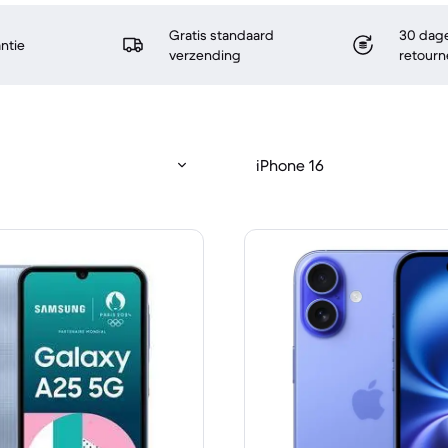
Gratis standaard
30 dage
antie
verzending
retourn
iPhone 16