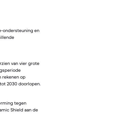
e-ondersteuning en
illende
zien van vier grote
ngsperiode
n rekenen op
 tot 2030 doorlopen.
herming tegen
ramic Shield aan de