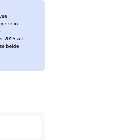
wee
ceerd in
e
er 2026 zal
 ze beide
n