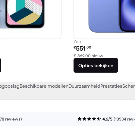
Vanaf
Refurbished prijs:
551
€
,00
eken met € 399,00 nieuw
Vergeleken met 
€ 869,00
nieuw
Opties bekijken
oogopslag
Beschikbare modellen
Duurzaamheid
Prestaties
Scher
178 reviews)
4,6/5
(13534 rev