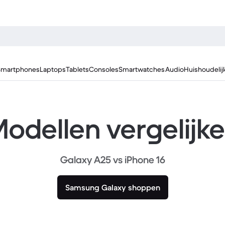
Smartphones
Laptops
Tablets
Consoles
Smartwatches
Audio
Huishoudelij
odellen vergelijk
Galaxy A25 vs iPhone 16
Samsung Galaxy shoppen