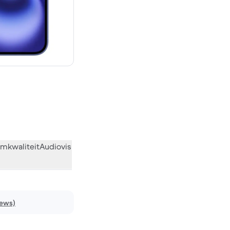
€ 869,00 nieuw
mkwaliteit
Audiovisueel
Diversen
Wat de community vindt
iews)