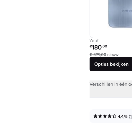
Vanaf
Refurbished prijs:
180
€
,00
Vergel
€ 399,00
nieuw
Opties bekijken
Verschillen in één 
4,4/5
(