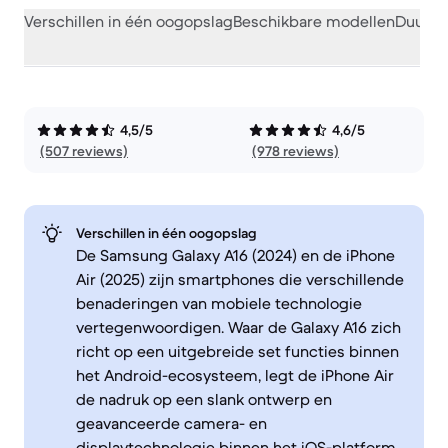
Verschillen in één oogopslag
Beschikbare modellen
Duurza
4,5/5
4,6/5
(507 reviews)
(978 reviews)
Verschillen in één oogopslag
De Samsung Galaxy A16 (2024) en de iPhone
Air (2025) zijn smartphones die verschillende
benaderingen van mobiele technologie
vertegenwoordigen. Waar de Galaxy A16 zich
richt op een uitgebreide set functies binnen
het Android-ecosysteem, legt de iPhone Air
de nadruk op een slank ontwerp en
geavanceerde camera- en
displaytechnologie binnen het iOS-platform.