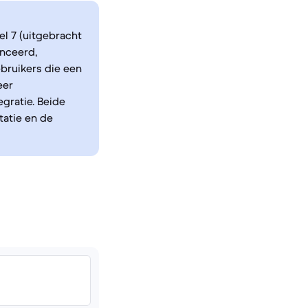
l 7 (uitgebracht
anceerd,
bruikers die een
eer
gratie. Beide
atie en de