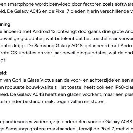
een smartphone wordt beïnvloed door factoren zoals softwar
d. De Galaxy A04S en de Pixel 7 bieden hierin verschillende v
ning:
gelanceerd met Android 13, ontvangt doorgaans drie grote And
r beveiligingsupdates, wat betekent dat het toestel naar verwa
dates krijgt. De Samsung Galaxy A04S, gelanceerd met Androi
ote OS-updates en vier jaar beveiligingsupdates, wat de ond
gt.
eid:
en van Gorilla Glass Victus aan de voor- en achterzijde en een
en robuuste bouwkwaliteit. Het toestel heeft ook een IP68-class
id. De Galaxy A04S heeft een glazen voorkant, maar een plas
tel minder bestand maakt tegen vallen en stoten.
eparatiescores variëren, zijn onderdelen voor de Galaxy A04S
 Samsungs grotere marktaandeel, terwijl de Pixel 7, met zij