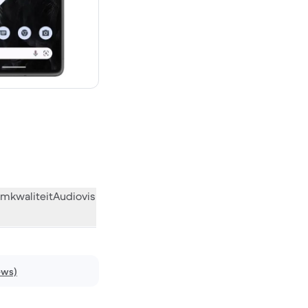
€ 756,00 nieuw
mkwaliteit
Audiovisueel
Diversen
Wat de community vindt
ews)