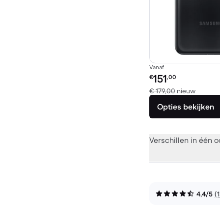
Vanaf
Refurbished prijs:
151
€
,00
Vergele
€ 179,00
nieuw
Opties bekijken
Verschillen in één 
4,4/5
(