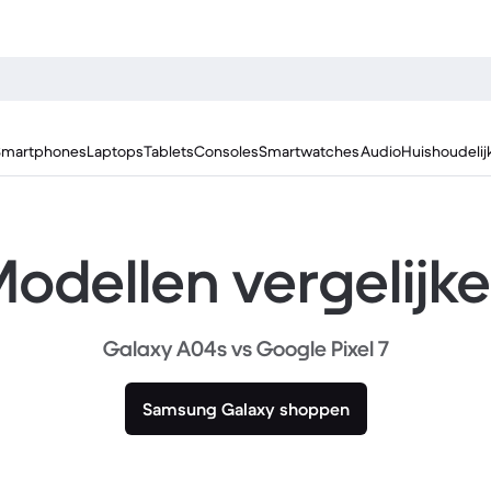
Smartphones
Laptops
Tablets
Consoles
Smartwatches
Audio
Huishoudelij
odellen vergelijk
Galaxy A04s vs Google Pixel 7
Samsung Galaxy shoppen