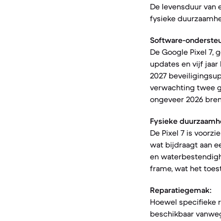
De levensduur van 
fysieke duurzaamhei
Software-ondersteu
De Google Pixel 7, 
updates en vijf jaa
2027 beveiligingsup
verwachting twee gr
ongeveer 2026 bren
Fysieke duurzaamh
De Pixel 7 is voorzi
wat bijdraagt aan e
en waterbestendighe
frame, wat het toes
Reparatiegemak:
Hoewel specifieke r
beschikbaar vanwege