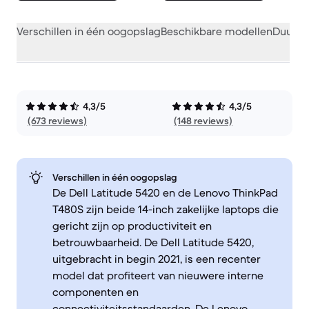
Verschillen in één oogopslag
Beschikbare modellen
Duurza
4,3/5
4,3/5
(673 reviews)
(148 reviews)
Verschillen in één oogopslag
De Dell Latitude 5420 en de Lenovo ThinkPad
T480S zijn beide 14-inch zakelijke laptops die
gericht zijn op productiviteit en
betrouwbaarheid. De Dell Latitude 5420,
uitgebracht in begin 2021, is een recenter
model dat profiteert van nieuwere interne
componenten en
connectiviteitsstandaarden. De Lenovo