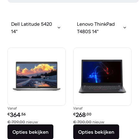
Dell Latitude 5420
Lenovo ThinkPad
14"
T480S 14"
Vanaf
Vanaf
Refurbished prijs:
Refurbished prijs:
364
268
€
,56
€
,00
Vergeleken met € 709,00 nieuw
Vergeleken met €
€ 709,00
nieuw
€ 700,00
nieuw
Opties bekijken
Opties bekijken