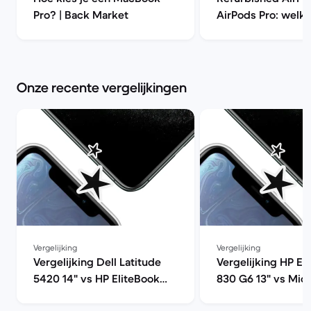
Pro? | Back Market
AirPods Pro: welke
beter kopen? | Ba
Onze recente vergelijkingen
Vergelijking
Vergelijking
Vergelijking Dell Latitude
Vergelijking HP El
5420 14" vs HP EliteBook
830 G6 13" vs Mic
x360 1030 G3 13"
Surface Pro 7 12"