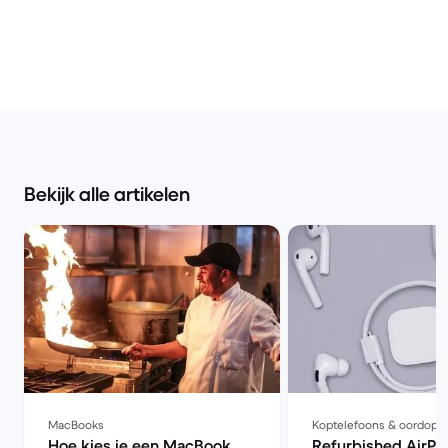
Bekijk alle artikelen
MacBooks
Koptelefoons & oordopj
Hoe kies je een MacBook
Refurbished AirPo