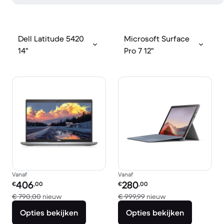
Dell Latitude 5420
Microsoft Surface
14"
Pro 7 12"
Vanaf
Vanaf
Refurbished prijs:
Refurbished prijs:
406
280
€
,00
€
,00
Vergeleken met € 790,00 nieuw
Vergeleken met € 
€ 790,00
nieuw
€ 999,99
nieuw
Opties bekijken
Opties bekijken