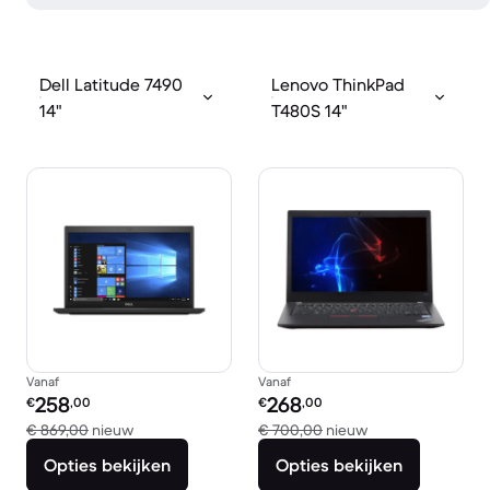
Dell Latitude 7490
Lenovo ThinkPad
14"
T480S 14"
Vanaf
Vanaf
Refurbished prijs:
Refurbished prijs:
258
268
€
,00
€
,00
Vergeleken met € 869,00 nieuw
Vergeleken met €
€ 869,00
nieuw
€ 700,00
nieuw
Opties bekijken
Opties bekijken