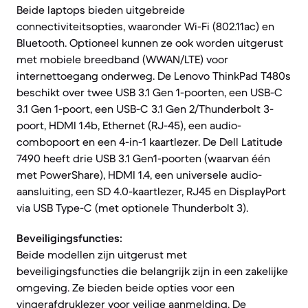
Beide laptops bieden uitgebreide
connectiviteitsopties, waaronder Wi-Fi (802.11ac) en
Bluetooth. Optioneel kunnen ze ook worden uitgerust
met mobiele breedband (WWAN/LTE) voor
internettoegang onderweg. De Lenovo ThinkPad T480s
beschikt over twee USB 3.1 Gen 1-poorten, een USB-C
3.1 Gen 1-poort, een USB-C 3.1 Gen 2/Thunderbolt 3-
poort, HDMI 1.4b, Ethernet (RJ-45), een audio-
combopoort en een 4-in-1 kaartlezer. De Dell Latitude
7490 heeft drie USB 3.1 Gen1-poorten (waarvan één
met PowerShare), HDMI 1.4, een universele audio-
aansluiting, een SD 4.0-kaartlezer, RJ45 en DisplayPort
via USB Type-C (met optionele Thunderbolt 3).
Beveiligingsfuncties:
Beide modellen zijn uitgerust met
beveiligingsfuncties die belangrijk zijn in een zakelijke
omgeving. Ze bieden beide opties voor een
vingerafdruklezer voor veilige aanmelding. De