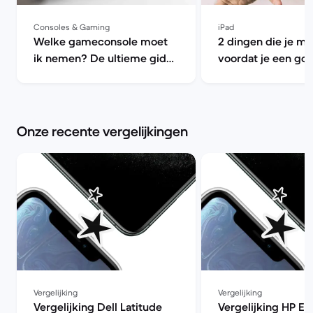
Consoles & Gaming
iPad
Welke gameconsole moet
2 dingen die je m
ik nemen? De ultieme gids
voordat je een go
voor refurbished console |
iPad koopt | Back
Back Market
Onze recente vergelijkingen
Vergelijking
Vergelijking
Vergelijking Dell Latitude
Vergelijking HP El