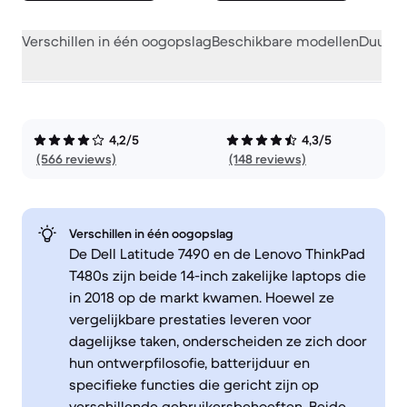
Verschillen in één oogopslag
Beschikbare modellen
Duurza
4,2/5
4,3/5
(566 reviews)
(148 reviews)
Verschillen in één oogopslag
De Dell Latitude 7490 en de Lenovo ThinkPad
T480s zijn beide 14-inch zakelijke laptops die
in 2018 op de markt kwamen. Hoewel ze
vergelijkbare prestaties leveren voor
dagelijkse taken, onderscheiden ze zich door
hun ontwerpfilosofie, batterijduur en
specifieke functies die gericht zijn op
verschillende gebruikersbehoeften. Beide