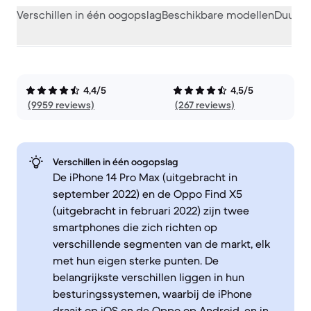
Verschillen in één oogopslag
Beschikbare modellen
Duurza
4,4/5
4,5/5
(9959 reviews)
(267 reviews)
Verschillen in één oogopslag
De iPhone 14 Pro Max (uitgebracht in
september 2022) en de Oppo Find X5
(uitgebracht in februari 2022) zijn twee
smartphones die zich richten op
verschillende segmenten van de markt, elk
met hun eigen sterke punten. De
belangrijkste verschillen liggen in hun
besturingssystemen, waarbij de iPhone
draait op iOS en de Oppo op Android, en in