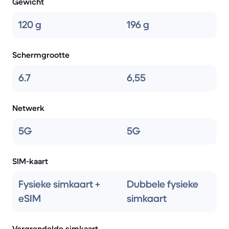
Gewicht
120 g
196 g
Schermgrootte
6.7
6,55
Netwerk
5G
5G
SIM-kaart
Fysieke simkaart +
Dubbele fysieke
eSIM
simkaart
Vergrendelde simkaart