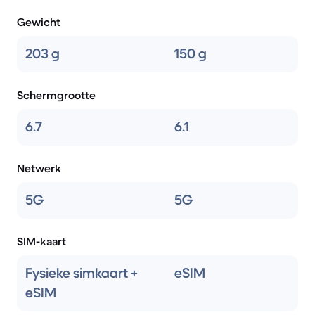
Gewicht
203 g
150 g
Schermgrootte
6.7
6.1
Netwerk
5G
5G
SIM-kaart
Fysieke simkaart +
eSIM
eSIM