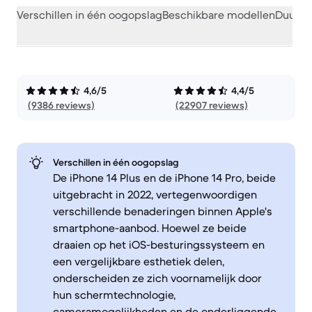
Verschillen in één oogopslag
Beschikbare modellen
Duurza
4,6/5
4,4/5
(9386 reviews)
(22907 reviews)
Verschillen in één oogopslag
De iPhone 14 Plus en de iPhone 14 Pro, beide
uitgebracht in 2022, vertegenwoordigen
verschillende benaderingen binnen Apple's
smartphone-aanbod. Hoewel ze beide
draaien op het iOS-besturingssysteem en
een vergelijkbare esthetiek delen,
onderscheiden ze zich voornamelijk door
hun schermtechnologie,
cameramogelijkheden en de onderliggende