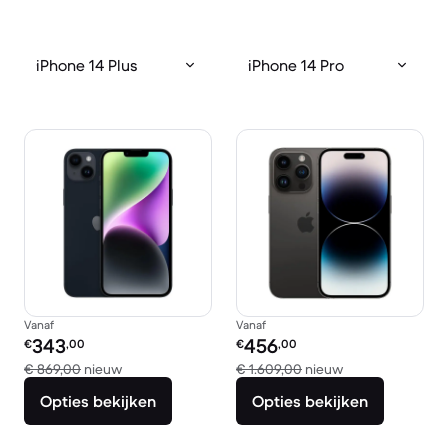
iPhone 14 Plus
iPhone 14 Pro
Vanaf
Vanaf
Refurbished prijs:
Refurbished prijs:
343
456
€
,00
€
,00
Vergeleken met € 869,00 nieuw
Vergeleken met 
€ 869,00
nieuw
€ 1.609,00
nieuw
Opties bekijken
Opties bekijken