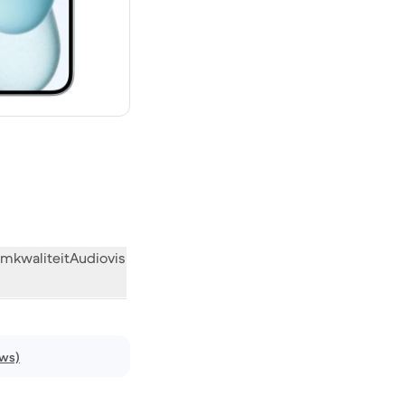
€ 969,00 nieuw
mkwaliteit
Audiovisueel
Diversen
Wat de community vindt
ews)