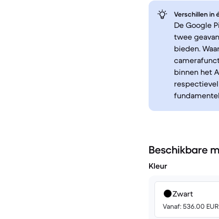
Verschillen in
De Google Pi
twee geavan
bieden. Waar
camerafuncti
binnen het A
respectievel
fundamentele
Beschikbare m
Kleur
Zwart
Vanaf: 536.00 EUR