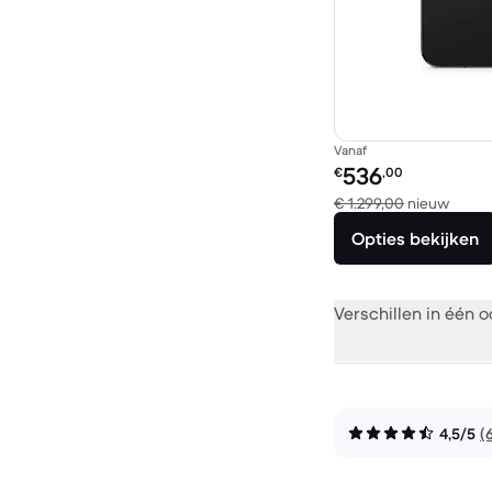
Vanaf
Refurbished prijs:
536
€
,00
Verge
€ 1.299,00
nieuw
Opties bekijken
Verschillen in één 
4,5/5
(