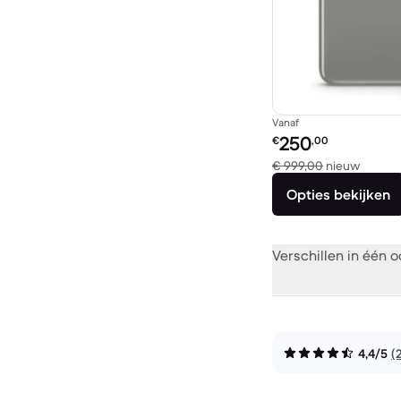
Vanaf
Refurbished prijs:
250
€
,00
Vergel
€ 999,00
nieuw
Opties bekijken
Verschillen in één 
4,4/5
(