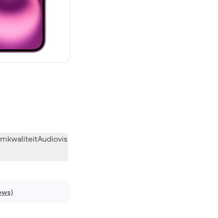
€ 869,00 nieuw
mkwaliteit
Audiovisueel
Diversen
Wat de community vindt
iews)