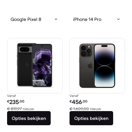
Google Pixel 8
iPhone 14 Pro
Vanaf
Vanaf
Refurbished prijs:
Refurbished prijs:
235
456
€
,00
€
,00
Vergeleken met € 819,97 nieuw
Vergeleken met 
€ 819,97
nieuw
€ 1.609,00
nieuw
Opties bekijken
Opties bekijken