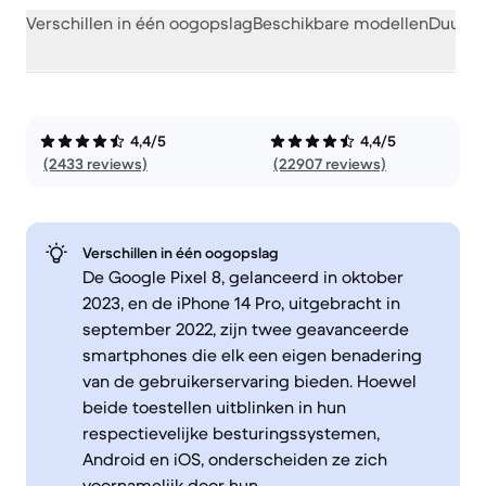
Verschillen in één oogopslag
Beschikbare modellen
Duurza
4,4/5
4,4/5
(2433 reviews)
(22907 reviews)
Verschillen in één oogopslag
De Google Pixel 8, gelanceerd in oktober
2023, en de iPhone 14 Pro, uitgebracht in
september 2022, zijn twee geavanceerde
smartphones die elk een eigen benadering
van de gebruikerservaring bieden. Hoewel
beide toestellen uitblinken in hun
respectievelijke besturingssystemen,
Android en iOS, onderscheiden ze zich
voornamelijk door hun