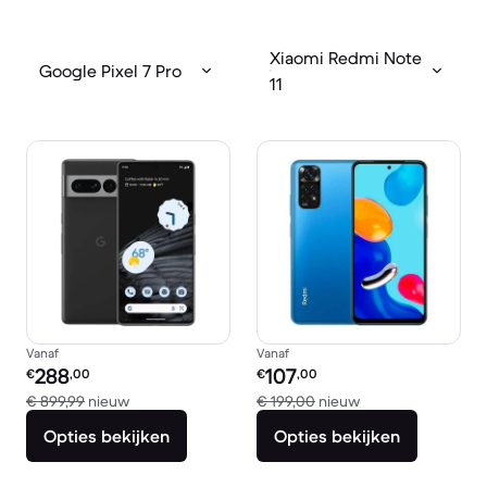
Xiaomi Redmi Note
Google Pixel 7 Pro
11
Vanaf
Vanaf
Refurbished prijs:
Refurbished prijs:
288
107
€
,00
€
,00
Vergeleken met € 899,99 nieuw
Vergeleken met € 
€ 899,99
nieuw
€ 199,00
nieuw
Opties bekijken
Opties bekijken