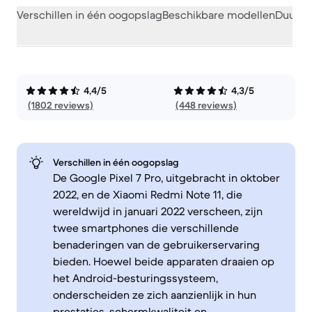
Verschillen in één oogopslag
Beschikbare modellen
Duurza
4,4/5
4,3/5
(1802 reviews)
(448 reviews)
Verschillen in één oogopslag
De Google Pixel 7 Pro, uitgebracht in oktober
2022, en de Xiaomi Redmi Note 11, die
wereldwijd in januari 2022 verscheen, zijn
twee smartphones die verschillende
benaderingen van de gebruikerservaring
bieden. Hoewel beide apparaten draaien op
het Android-besturingssysteem,
onderscheiden ze zich aanzienlijk in hun
prestaties, schermkwaliteit en