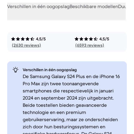
Verschillen in één oogopslag
Beschikbare modellen
Duurza
4,5/5
4,5/5
(2630 reviews)
(6593 reviews)
Verschillen in één oogopslag
De Samsung Galaxy S24 Plus en de iPhone 16
Pro Max zijn twee toonaangevende
smartphones die respectievelijk in januari
2024 en september 2024 zijn uitgebracht.
Beide toestellen bieden geavanceerde
technologie en een premium
gebruikerservaring, maar ze onderscheiden
zich door hun besturingssystemen en
specifieke hardwarefocus. De Galaxy S24