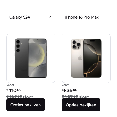
Galaxy S24+
iPhone 16 Pro Max
Vanaf
Vanaf
Refurbished prijs:
Refurbished prijs:
410
836
€
,00
€
,00
Vergeleken met € 1.169,00 nieuw
Vergeleken met €
€ 1.169,00
nieuw
€ 1.479,00
nieuw
Opties bekijken
Opties bekijken