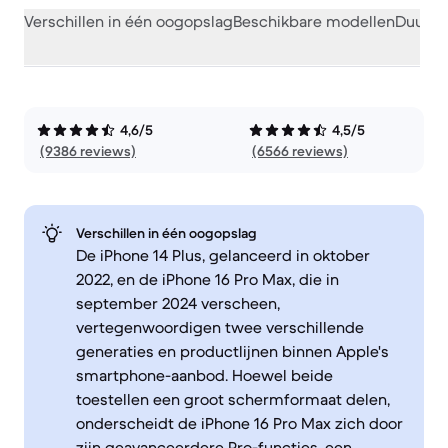
Verschillen in één oogopslag
Beschikbare modellen
Duurza
4,6/5
4,5/5
(9386 reviews)
(6566 reviews)
Verschillen in één oogopslag
De iPhone 14 Plus, gelanceerd in oktober
2022, en de iPhone 16 Pro Max, die in
september 2024 verscheen,
vertegenwoordigen twee verschillende
generaties en productlijnen binnen Apple's
smartphone-aanbod. Hoewel beide
toestellen een groot schermformaat delen,
onderscheidt de iPhone 16 Pro Max zich door
zijn geavanceerdere Pro-functies, een