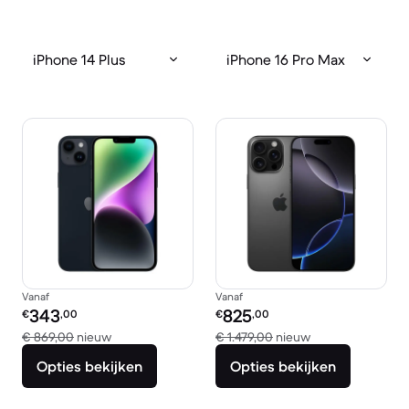
iPhone 14 Plus
iPhone 16 Pro Max
Vanaf
Vanaf
Refurbished prijs:
Refurbished prijs:
343
825
€
,00
€
,00
Vergeleken met € 869,00 nieuw
Vergeleken met €
€ 869,00
nieuw
€ 1.479,00
nieuw
Opties bekijken
Opties bekijken