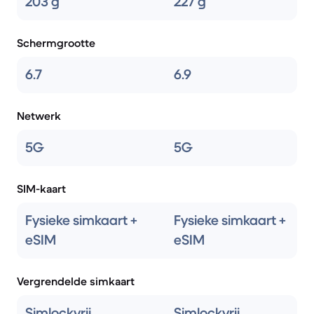
203 g
227 g
Schermgrootte
6.7
6.9
Netwerk
5G
5G
SIM-kaart
Fysieke simkaart +
Fysieke simkaart +
eSIM
eSIM
Vergrendelde simkaart
Simlockvrij
Simlockvrij