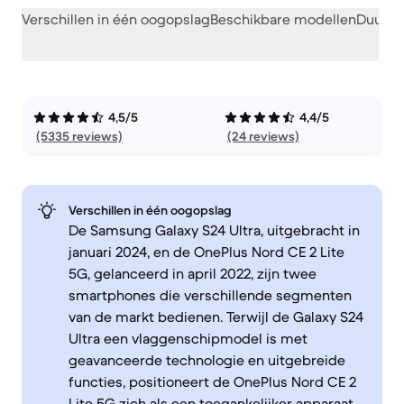
Verschillen in één oogopslag
Beschikbare modellen
Duurza
4,5/5
4,4/5
(5335 reviews)
(24 reviews)
Verschillen in één oogopslag
De Samsung Galaxy S24 Ultra, uitgebracht in
januari 2024, en de OnePlus Nord CE 2 Lite
5G, gelanceerd in april 2022, zijn twee
smartphones die verschillende segmenten
van de markt bedienen. Terwijl de Galaxy S24
Ultra een vlaggenschipmodel is met
geavanceerde technologie en uitgebreide
functies, positioneert de OnePlus Nord CE 2
Lite 5G zich als een toegankelijker apparaat