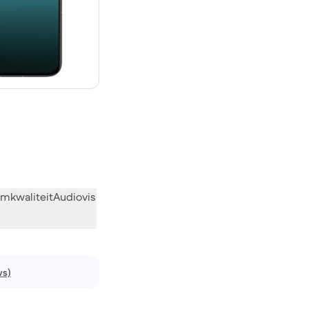
€ 999,00 nieuw
mkwaliteit
Audiovisueel
Diversen
Wat de community vindt
ws)