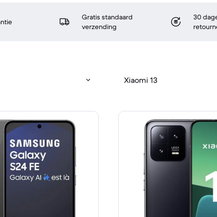
Gratis standaard
30 dage
antie
verzending
retourn
Xiaomi 13