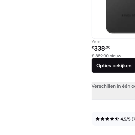
Vanaf
Refurbished prijs:
338
€
,00
Vergel
€ 889,00
nieuw
Opties bekijken
Verschillen in één 
4,5/5
(