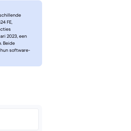
schillende
24 FE,
ncties
ari 2023, een
. Beide
 hun software-