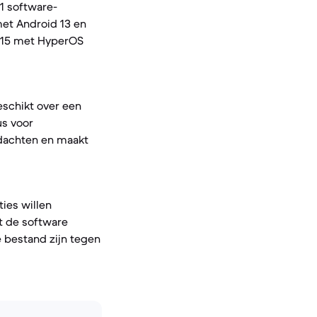
1 software-
met Android 13 en
d 15 met HyperOS
eschikt over een
us voor
dachten en maakt
ies willen
t de software
 bestand zijn tegen