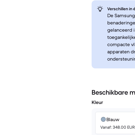
Verschillen in
De Samsung G
benaderinge
gelanceerd i
toegankelijk
compacte vl
apparaten dr
ondersteunin
Beschikbare m
Kleur
Blauw
Vanaf: 348.00 EUR