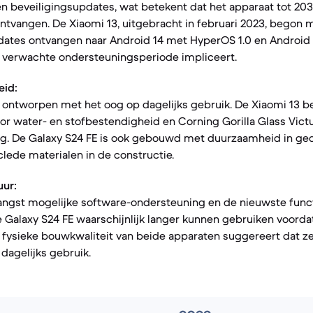
en beveiligingsupdates, wat betekent dat het apparaat tot 203
ntvangen. De Xiaomi 13, uitgebracht in februari 2023, begon 
pdates ontvangen naar Android 14 met HyperOS 1.0 en Androi
e verwachte ondersteuningsperiode impliceert.
eid:
n ontworpen met het oog op dagelijks gebruik. De Xiaomi 13 b
voor water- en stofbestendigheid en Corning Gorilla Glass Vict
. De Galaxy S24 FE is ook gebouwd met duurzaamheid in ge
lede materialen in de constructie.
ur:
angst mogelijke software-ondersteuning en de nieuwste funct
 Galaxy S24 FE waarschijnlijk langer kunnen gebruiken voorda
 fysieke bouwkwaliteit van beide apparaten suggereert dat ze
dagelijks gebruik.