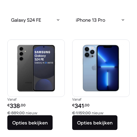
Galaxy S24 FE
iPhone 13 Pro
Vanaf
Vanaf
Refurbished prijs:
Refurbished prijs:
338
341
€
,00
€
,00
Vergeleken met € 889,00 nieuw
Vergeleken met €
€ 889,00
nieuw
€ 1.159,00
nieuw
Opties bekijken
Opties bekijken