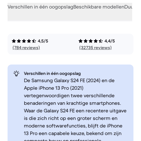
Verschillen in één oogopslag
Beschikbare modellen
Duurza
4,5/5
4,4/5
(784 reviews)
(32735 reviews)
Verschillen in één oogopslag
De Samsung Galaxy S24 FE (2024) en de
Apple iPhone 13 Pro (2021)
vertegenwoordigen twee verschillende
benaderingen van krachtige smartphones.
Waar de Galaxy S24 FE een recentere uitgave
is die zich richt op een groter scherm en
moderne softwarefuncties, blijft de iPhone
13 Pro een capabele keuze, bekend om zijn
compacte bouw en professionele