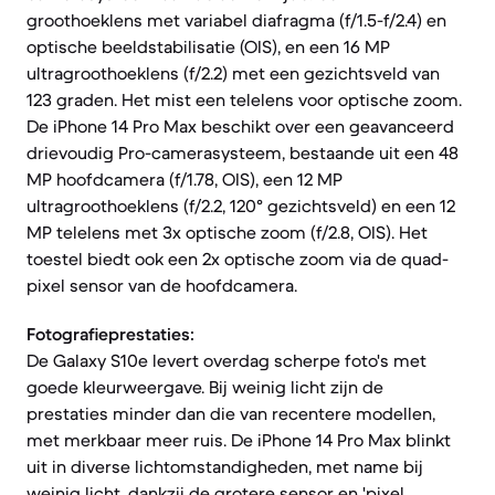
groothoeklens met variabel diafragma (f/1.5-f/2.4) en
optische beeldstabilisatie (OIS), en een 16 MP
ultragroothoeklens (f/2.2) met een gezichtsveld van
123 graden. Het mist een telelens voor optische zoom.
De iPhone 14 Pro Max beschikt over een geavanceerd
drievoudig Pro-camerasysteem, bestaande uit een 48
MP hoofdcamera (f/1.78, OIS), een 12 MP
ultragroothoeklens (f/2.2, 120° gezichtsveld) en een 12
MP telelens met 3x optische zoom (f/2.8, OIS). Het
toestel biedt ook een 2x optische zoom via de quad-
pixel sensor van de hoofdcamera.
Fotografieprestaties:
De Galaxy S10e levert overdag scherpe foto's met
goede kleurweergave. Bij weinig licht zijn de
prestaties minder dan die van recentere modellen,
met merkbaar meer ruis. De iPhone 14 Pro Max blinkt
uit in diverse lichtomstandigheden, met name bij
weinig licht, dankzij de grotere sensor en 'pixel