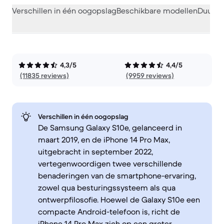
Verschillen in één oogopslag
Beschikbare modellen
Duurza
4,3/5
4,4/5
(11835 reviews)
(9959 reviews)
Verschillen in één oogopslag
De Samsung Galaxy S10e, gelanceerd in
maart 2019, en de iPhone 14 Pro Max,
uitgebracht in september 2022,
vertegenwoordigen twee verschillende
benaderingen van de smartphone-ervaring,
zowel qua besturingssysteem als qua
ontwerpfilosofie. Hoewel de Galaxy S10e een
compacte Android-telefoon is, richt de
iPhone 14 Pro Max zich op een groter