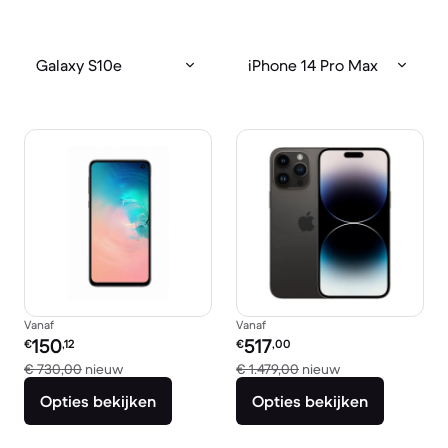
Galaxy S10e
iPhone 14 Pro Max
Vanaf
Vanaf
Refurbished prijs:
Refurbished prijs:
150
517
€
,12
€
,00
Vergeleken met € 730,00 nieuw
Vergeleken met €
€ 730,00
nieuw
€ 1.479,00
nieuw
Opties bekijken
Opties bekijken