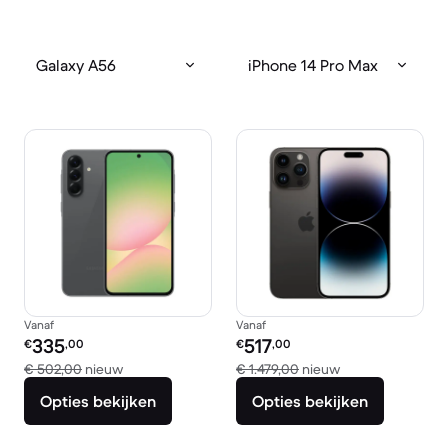
Galaxy A56
iPhone 14 Pro Max
Vanaf
Vanaf
Refurbished prijs:
Refurbished prijs:
335
517
€
,00
€
,00
Vergeleken met € 502,00 nieuw
Vergeleken met €
€ 502,00
nieuw
€ 1.479,00
nieuw
Opties bekijken
Opties bekijken