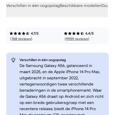
Verschillen in één oogopslag
Beschikbare modellen
Duurza
4,7/5
4,4/5
(768 reviews)
(9959 reviews)
Verschillen in één oogopslag
De Samsung Galaxy A56, gelanceerd in
maart 2025, en de Apple iPhone 14 Pro Max,
uitgebracht in september 2022,
vertegenwoordigen twee verschillende
benaderingen in de smartphonemarkt. Waar
de Galaxy A56 draait op Android en zich richt
op een brede gebruikersgroep met een
recentere release, biedt de iPhone 14 Pro
Max de premium iOS-ervaring met