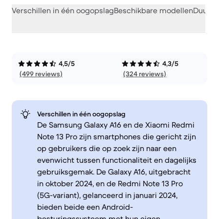
Verschillen in één oogopslag
Beschikbare modellen
Duurza
4,5/5
4,3/5
(499 reviews)
(324 reviews)
Verschillen in één oogopslag
De Samsung Galaxy A16 en de Xiaomi Redmi
Note 13 Pro zijn smartphones die gericht zijn
op gebruikers die op zoek zijn naar een
evenwicht tussen functionaliteit en dagelijks
gebruiksgemak. De Galaxy A16, uitgebracht
in oktober 2024, en de Redmi Note 13 Pro
(5G-variant), gelanceerd in januari 2024,
bieden beide een Android-
besturingssysteem met hun eigen