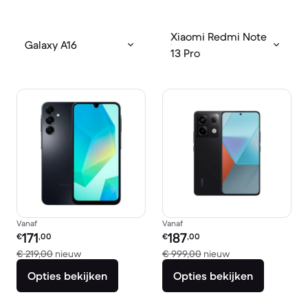
Xiaomi Redmi Note
Galaxy A16
13 Pro
Vanaf
Vanaf
Refurbished prijs:
Refurbished prijs:
171
187
€
,00
€
,00
Vergeleken met € 219,00 nieuw
Vergeleken met €
€ 219,00
nieuw
€ 999,00
nieuw
Opties bekijken
Opties bekijken