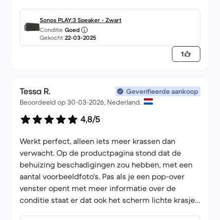
mag je verwachten dat het vooraf tot de basis
fabrieksinstellingen wordt geïnitialiseerd ... in de
Sonos PLAY:3 Speaker - Zwart
staat zoals het verkocht zou worden als nieuw en
Conditie
Goed
Gekocht
22-03-2025
de gebruiker zelf de keuze kan maken hoe hij het
zal gebruiken.
1
Tessa R.
Geverifieerde aankoop
Beoordeeld op 30-03-2026, Nederland.
4,8/5
Werkt perfect, alleen iets meer krassen dan
verwacht. Op de productpagina stond dat de
behuizing beschadigingen zou hebben, met een
aantal voorbeeldfoto's. Pas als je een pop-over
venster opent met meer informatie over de
conditie staat er dat ook het scherm lichte krasjes
kan hebben. Nu zit de kras aan de zijkant en niet