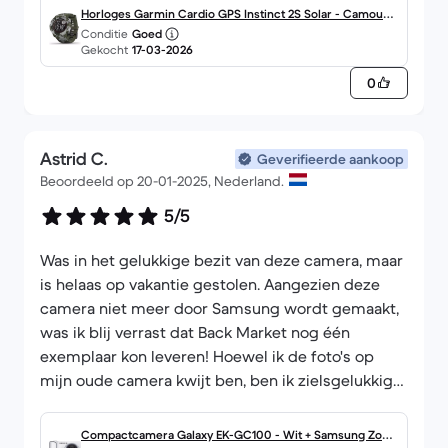
over het deel waar je vanaf leest en dat stoort niet.
Horloges Garmin Cardio GPS Instinct 2S Solar - Camoufla
Omdat de behuizing in camo is vallen ook daar de
Conditie
Goed
ge
Gekocht
17-03-2026
beschadigingen nauwelijks op.
0
Astrid C.
Geverifieerde aankoop
Beoordeeld op 20-01-2025, Nederland.
5/5
Was in het gelukkige bezit van deze camera, maar
is helaas op vakantie gestolen. Aangezien deze
camera niet meer door Samsung wordt gemaakt,
was ik blij verrast dat Back Market nog één
exemplaar kon leveren! Hoewel ik de foto's op
mijn oude camera kwijt ben, ben ik zielsgelukkig
dat ik dit pareltje weer in mijn bezit heb!
Compactcamera Galaxy EK-GC100 - Wit + Samsung Zoo