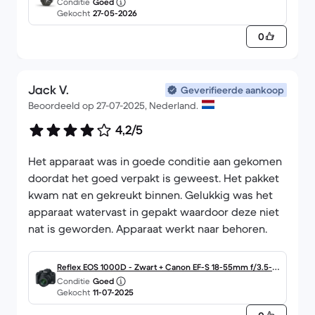
Conditie
Goed
Gekocht
27-05-2026
0
Jack V.
Geverifieerde aankoop
Beoordeeld op 27-07-2025, Nederland.
4,2/5
Het apparaat was in goede conditie aan gekomen
doordat het goed verpakt is geweest. Het pakket
kwam nat en gekreukt binnen. Gelukkig was het
apparaat watervast in gepakt waardoor deze niet
nat is geworden. Apparaat werkt naar behoren.
Reflex EOS 1000D - Zwart + Canon EF-S 18-55mm f/3.5-5.
Conditie
Goed
6 II f/3.5-5.6
Gekocht
11-07-2025