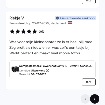
0
Riekje V.
Geverifieerde aankoop
Beoordeeld op 20-07-2025, Nederland.
5/5
Was voor mijn kleindochter, ze is er heel blij mee.
Zag eruit als nieuw en er was zelfs een tasje bij.
Werkt perfect en maakt heel mooie foto's
Compactcamera PowerShot SX410 IS - Zwart + Canon Zo
Conditie
Uitstekend
om Lens 40X IS 24–960mm f/3.5–5.6 f/3.5–5.6
Gekocht
08-07-2025
0