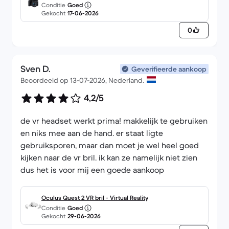
Conditie
Goed
mm f/4.0-5.6 IS STM f/4.0-5.6
Gekocht
17-06-2026
0
Sven D.
Geverifieerde aankoop
Beoordeeld op 13-07-2026, Nederland.
4,2/5
de vr headset werkt prima! makkelijk te gebruiken
en niks mee aan de hand. er staat ligte
gebruiksporen, maar dan moet je wel heel goed
kijken naar de vr bril. ik kan ze namelijk niet zien
dus het is voor mij een goede aankoop
Oculus Quest 2 VR bril - Virtual Reality
Conditie
Goed
Gekocht
29-06-2026