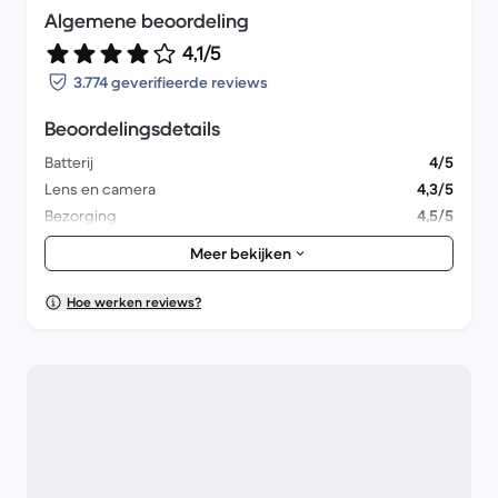
Algemene beoordeling
4,1/5
3.774 geverifieerde reviews
Beoordelingsdetails
Batterij
4/5
Lens en camera
4,3/5
Bezorging
4,5/5
Accessoires
3,9/5
Meer bekijken
Verpakking
4,2/5
Algemene prestaties
4,1/5
Hoe werken reviews?
Uiterlijk
4,1/5