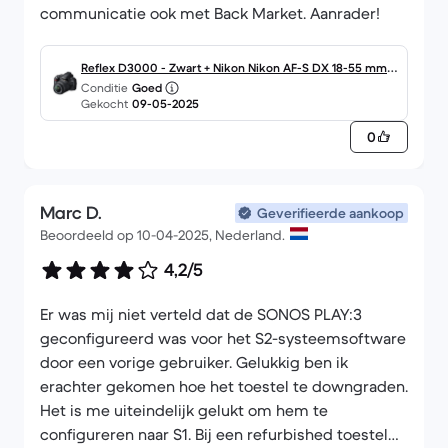
communicatie ook met Back Market. Aanrader!
Reflex D3000 - Zwart + Nikon Nikon AF-S DX 18-55 mm f/
Conditie
Goed
3.5-5.6 G VR f/3.5-5.6 GVR
Gekocht
09-05-2025
0
Marc D.
Geverifieerde aankoop
Beoordeeld op 10-04-2025, Nederland.
4,2/5
Er was mij niet verteld dat de SONOS PLAY:3
geconfigureerd was voor het S2-systeemsoftware
door een vorige gebruiker. Gelukkig ben ik
erachter gekomen hoe het toestel te downgraden.
Het is me uiteindelijk gelukt om hem te
configureren naar S1. Bij een refurbished toestel