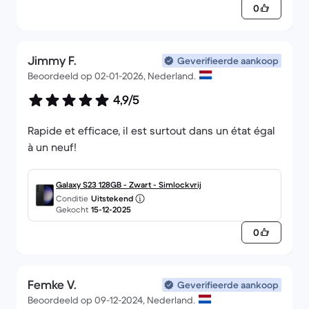
in combinatie met de Meta Quest VR bril...
0
Updates zijn ook niet meer beschikbaar. Dus wat
dat betreft ben ik wat teleurgesteld. Maar ik blijf
door zoeken naar een Android 8 update voor deze
Jimmy F.
Geverifieerde aankoop
telefoon, wie weet.
Beoordeeld op 02-01-2026, Nederland.
4,9/5
Rapide et efficace, il est surtout dans un état égal
à un neuf!
Galaxy S23 128GB - Zwart - Simlockvrij
Conditie
Uitstekend
Gekocht
15-12-2025
0
Femke V.
Geverifieerde aankoop
Beoordeeld op 09-12-2024, Nederland.