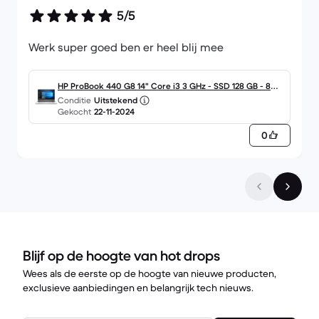
5/5
Werk super goed ben er heel blij mee
HP ProBook 440 G8 14" Core i3 3 GHz - SSD 128 GB - 8GB
Conditie
Uitstekend
QWERTY - Engels
Gekocht
22-11-2024
0
Blijf op de hoogte van hot drops
Wees als de eerste op de hoogte van nieuwe producten,
exclusieve aanbiedingen en belangrijk tech nieuws.