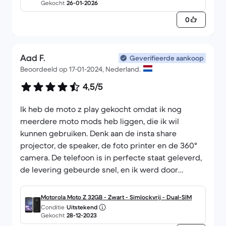
Gekocht
26-01-2026
0
Aad F.
Geverifieerde aankoop
Beoordeeld op 17-01-2024, Nederland.
4,5/5
Ik heb de moto z play gekocht omdat ik nog
meerdere moto mods heb liggen, die ik wil
kunnen gebruiken. Denk aan de insta share
projector, de speaker, de foto printer en de 360°
camera. De telefoon is in perfecte staat geleverd,
de levering gebeurde snel, en ik werd door
Backmarket goed op de hoogte gehouden. Echt
top! Ik had echter niet verwacht dat er Android 6.0
Motorola Moto Z 32GB - Zwart - Simlockvrij - Dual-SIM
op zou staan. Op die versie werkt de 360° camera
Conditie
Uitstekend
Gekocht
28-12-2023
helaas niet, en die wilde ik nu juist weer gebruiken