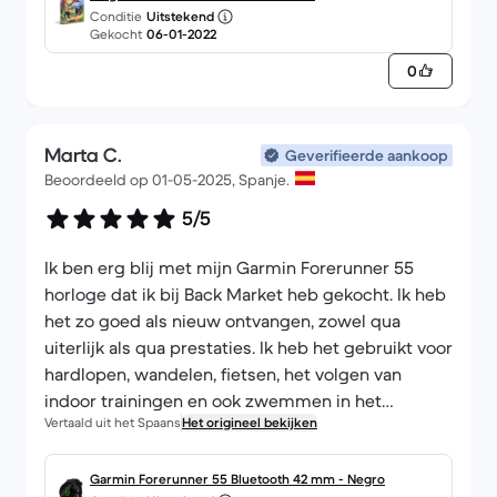
Conditie
Uitstekend
Gekocht
06-01-2022
0
Marta C.
Geverifieerde aankoop
Beoordeeld op 01-05-2025, Spanje.
5/5
Ik ben erg blij met mijn Garmin Forerunner 55
horloge dat ik bij Back Market heb gekocht. Ik heb
het zo goed als nieuw ontvangen, zowel qua
uiterlijk als qua prestaties. Ik heb het gebruikt voor
hardlopen, wandelen, fietsen, het volgen van
indoor trainingen en ook zwemmen in het
Vertaald uit het Spaans
Het origineel bekijken
zwembad. De Garmin Connect app is erg handig
voor het analyseren van trainingsprestaties en
zorgt ook voor automatische synchronisatie met
Garmin Forerunner 55 Bluetooth 42 mm - Negro