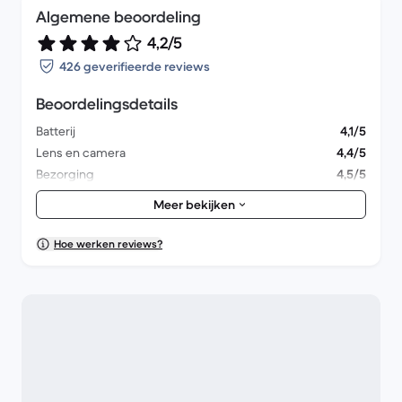
Algemene beoordeling
4,2/5
426 geverifieerde reviews
Beoordelingsdetails
Batterij
4,1/5
Lens en camera
4,4/5
Bezorging
4,5/5
Accessoires
4/5
Meer bekijken
Verpakking
4,3/5
Algemene prestaties
4,1/5
Hoe werken reviews?
Uiterlijk
4,3/5