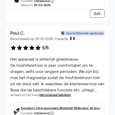
Conditie
Uitstekend
apps zoals Strava. Ik ben blij dat ik hem bij Back
Gekocht
29-03-2025
Market heb gekocht omdat ik geld heb kunnen
0
besparen en tegelijkertijd heb bijgedragen aan
het hergebruik van een technologisch product
waarvan het afval een negatieve impact heeft op
Paul C.
het milieu. In mijn geval heb ik de 5-jarige
Geverifieerde aankoop
Beoordeeld op 29-10-2025, Frankrijk.
verzekering afgesloten voor wat er zou kunnen
gebeuren, omdat de premie minder dan een euro
5/5
per maand is en ik er meer vertrouwen in heb dat
ik mijn Forerunner 55 lang zal kunnen gebruiken.
Het apparaat is letterlijk gloednieuw.
De hoofdtelefoon is zeer comfortabel om te
dragen, zelfs voor langere perioden. We zijn blij
met het magneetje zodat de hoofdtelefoon niet
uit de doos valt. Ik waardeer de klantenservice van
Bose die de beschikbare functies etc. uitlegt.
Vertaald uit het Frans
Het origineel bekijken
Ik raad het product aan, vooral via Backmarket ->
Goedkoper en nieuw ;)
Ecouteurs Intra-auriculaire Bluetooth Réducteur de bruit
Conditie
Uitstekend
- Bose QuietComfort Ultra