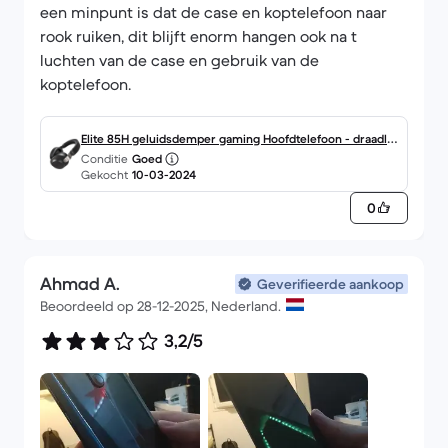
een minpunt is dat de case en koptelefoon naar
rook ruiken, dit blijft enorm hangen ook na t
luchten van de case en gebruik van de
koptelefoon.
Elite 85H geluidsdemper gaming Hoofdtelefoon - draadlo
Conditie
Goed
os microfoon Zwart
Gekocht
10-03-2024
0
Ahmad A.
Geverifieerde aankoop
Beoordeeld op 28-12-2025, Nederland.
3,2/5