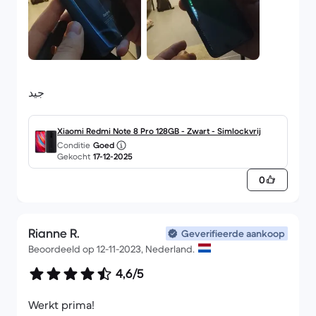
جيد
Xiaomi Redmi Note 8 Pro 128GB - Zwart - Simlockvrij
Conditie
Goed
Gekocht
17-12-2025
0
Rianne R.
Geverifieerde aankoop
Beoordeeld op 12-11-2023, Nederland.
4,6/5
Werkt prima!