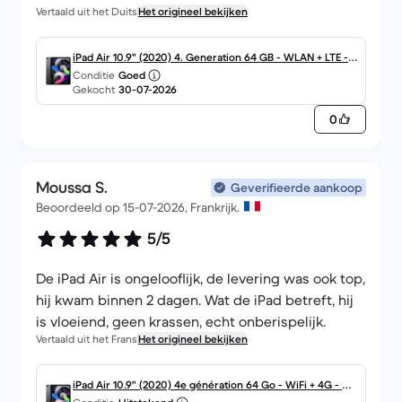
Vertaald uit het Duits
Het origineel bekijken
iPad Air 10.9" (2020) 4. Generation 64 GB - WLAN + LTE - S
Conditie
Goed
pace Grau
Gekocht
30-07-2026
0
Moussa S.
Geverifieerde aankoop
Beoordeeld op 15-07-2026, Frankrijk.
5/5
De iPad Air is ongelooflijk, de levering was ook top,
hij kwam binnen 2 dagen. Wat de iPad betreft, hij
is vloeiend, geen krassen, echt onberispelijk.
Vertaald uit het Frans
Het origineel bekijken
iPad Air 10.9" (2020) 4e génération 64 Go - WiFi + 4G - Gri