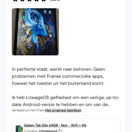
In perfecte staat, werkt naar behoren. Geen
problemen met Franse commerciële apps,
hoewel het toestel uit het buitenland komt.
Ik heb LineageOS geflashed om een veilige, up-to-
date Android-versie te hebben en om van de
Vertaald uit het Frans
Het origineel bekijken
opdringerige (en indiscrete) rommel van
Samsung en Google af te komen (naar eigen
keuze, maar Play Services is wel mogelijk).
Galaxy Tab S5e 64GB - Noir - WiFi + 4G
Conditie
Uitstekend