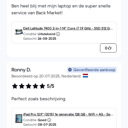
Ben heel blij met mijn laptop en de super snelle
service van Back Market!
Dell Latitude 7400 2-in-1 14" Core i7 1.9 GHz - SSD 512 GB -
Conditie
Uitstekend
16GB QWERTY - Engels
Gekocht
26-08-2025
0
Ronny D.
Geverifieerde aankoop
Beoordeeld op 20-07-2025, Nederland.
5/5
Perfect zoals beschrijving
iPad Pro 12.9" (2015) 1e generatie 128 GB - WiFi + 4G - Spac
Conditie
Goed
egrijs
Gekocht
08-07-2025