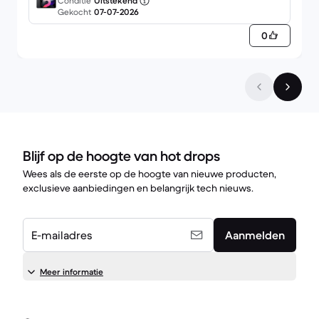
Conditie
Uitstekend
s Sidéral
Gekocht
07-07-2026
0
Blijf op de hoogte van hot drops
Wees als de eerste op de hoogte van nieuwe producten,
exclusieve aanbiedingen en belangrijk tech nieuws.
E-mailadres
Aanmelden
Meer informatie