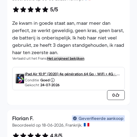
5/5
Ze kwam in goede staat aan, maar meer dan
perfect, ze werkt geweldig, geen kras, geen barst,
de batterij is onberispelijk. Ik heb haar niet veel
gebruikt, ze heeft 3 dagen standgehouden, ik raad
haar ten zeerste aan.
Vertaald uit het Frans
Het origineel bekijken
iPad Air 10.9" (2020) 4e génération 64 Go - WiFi + 4G - Gri
Conditie
Goed
s Sidéral
Gekocht
24-07-2026
0
Florian F.
Geverifieerde aankoop
Beoordeeld op 18-06-2026, Frankrijk.
4,8/5