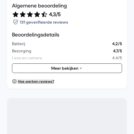
Algemene beoordeling
4,3/5
131 geverifieerde reviews
Beoordelingsdetails
Batterij
4,2/5
Bezorging
4,7/5
Lens en camera
4,4/5
Accessoires
4,1/5
Meer bekijken
Verpakking
4,4/5
Algemene prestaties
4,2/5
Hoe werken reviews?
Uiterlijk
4,5/5