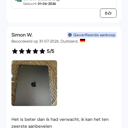
Hierdoor kun je ook apps installeren die een
Gekocht
01-06-2026
recentere Android-versie vereisen dan de hoogste
0
versie die Samsung aanbiedt.
Prestaties: 4★ verouderde specificaties, een
Simon W.
beetje traag (geheugen, CPU), maar voor
Geverifieerde aankoop
Beoordeeld op 31-07-2026, Duitsland.
eenvoudig multimediagebruik is het voldoende.
5/5
Het is beter dan ik had verwacht, ik kan het ten
zeerste aanbevelen