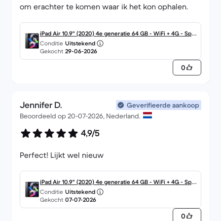
om erachter te komen waar ik het kon ophalen.
iPad Air 10.9" (2020) 4e generatie 64 GB - WiFi + 4G - Spa
Conditie
Uitstekend
cegrijs
Gekocht
29-06-2026
0
Jennifer D.
Geverifieerde aankoop
Beoordeeld op 20-07-2026, Nederland.
4,9/5
Perfect! Lijkt wel nieuw
iPad Air 10.9" (2020) 4e generatie 64 GB - WiFi + 4G - Spa
Conditie
Uitstekend
cegrijs
Gekocht
07-07-2026
0