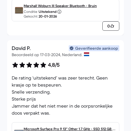
Marshall Woburn III Speaker Bluetooth - Bruin
Conditie
Uitstekend
Gekocht
20-01-2026
0
David P.
Geverifieerde aankoop
Beoordeeld op 17-03-2024, Nederland.
4,8/5
De rating ‘uitstekend’ was zeer terecht. Geen
krasje op te bespeuren.
Snelle verzending.
Sterke prijs
Jammer dat het niet meer in de oorpsronkeljke
doos verpakt was.
Microsoft Surface Pro 9 13" Other 1.7 GHz - SSD 512 GB - 1