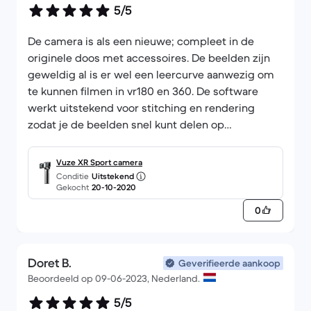
5/5
De camera is als een nieuwe; compleet in de
originele doos met accessoires. De beelden zijn
geweldig al is er wel een leercurve aanwezig om
te kunnen filmen in vr180 en 360. De software
werkt uitstekend voor stitching en rendering
zodat je de beelden snel kunt delen op
multimedia. De camera was snel verzonden en de
communicatie was prima.
Vuze XR Sport camera
Conditie
Uitstekend
Gekocht
20-10-2020
0
Doret B.
Geverifieerde aankoop
Beoordeeld op 09-06-2023, Nederland.
5/5