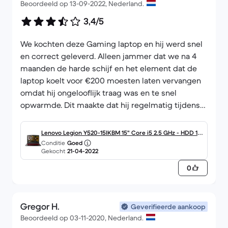
Beoordeeld op 13-09-2022, Nederland.
3,4/5
We kochten deze Gaming laptop en hij werd snel
en correct geleverd. Alleen jammer dat we na 4
maanden de harde schijf en het element dat de
laptop koelt voor €200 moesten laten vervangen
omdat hij ongelooflijk traag was en te snel
opwarmde. Dit maakte dat hij regelmatig tijdens
het spelen vastliep en het heel erg lang duurde
om een game te laden. Dit zou bij de omschrijving
Lenovo Legion Y520-15IKBM 15" Core i5 2.5 GHz - HDD 1 T
vermeld moeten worden.
Conditie
Goed
B - 8GB - NVIDIA GeForce GTX 1060 AZERTY - Frans
Gekocht
21-04-2022
0
Gregor H.
Geverifieerde aankoop
Beoordeeld op 03-11-2020, Nederland.