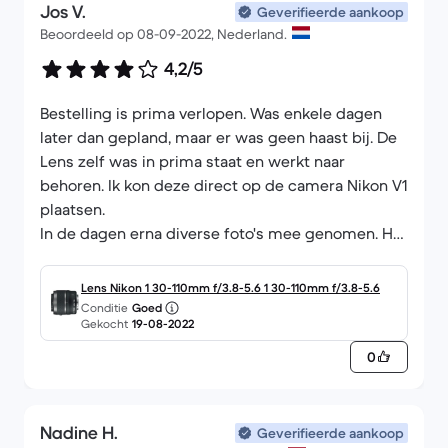
Jos V.
Geverifieerde aankoop
Beoordeeld op 08-09-2022, Nederland.
4,2/5
Bestelling is prima verlopen. Was enkele dagen
later dan gepland, maar er was geen haast bij. De
Lens zelf was in prima staat en werkt naar
behoren. Ik kon deze direct op de camera Nikon V1
plaatsen.
In de dagen erna diverse foto's mee genomen. Het
zoombereik is goed, de scherpte voor landschap
valt wat tegen. De lens werkt echter prima voor
Lens Nikon 1 30-110mm f/3.8-5.6 1 30-110mm f/3.8-5.6
portret fotografie en objecten die geen grote
Conditie
Goed
Gekocht
19-08-2022
scherptediepte vragen.
De prijs-kwaliteitverhouding ben ik zeer tevreden
0
over.
Nadine H.
Geverifieerde aankoop