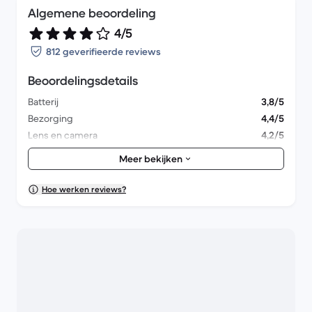
Algemene beoordeling
4/5
812 geverifieerde reviews
Beoordelingsdetails
Batterij
3,8/5
Bezorging
4,4/5
Lens en camera
4,2/5
Accessoires
4/5
Meer bekijken
Verpakking
4,1/5
Algemene prestaties
3,9/5
Hoe werken reviews?
Uiterlijk
4/5