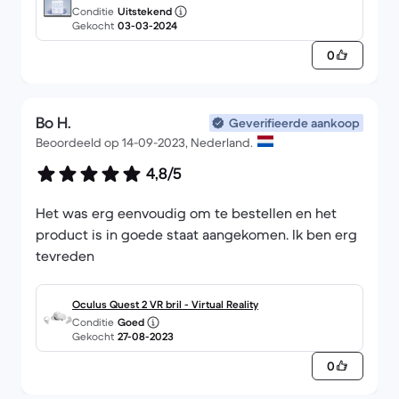
Conditie
Uitstekend
6GB Zonder toetsenbord
Gekocht
03-03-2024
0
Bo H.
Geverifieerde aankoop
Beoordeeld op 14-09-2023, Nederland.
4,8/5
Het was erg eenvoudig om te bestellen en het
product is in goede staat aangekomen. Ik ben erg
tevreden
Oculus Quest 2 VR bril - Virtual Reality
Conditie
Goed
Gekocht
27-08-2023
0