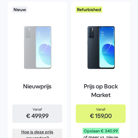
Nieuw
Refurbished
Nieuwprijs
Prijs op Back
Market
Vanaf
Vanaf
€ 499,99
€ 159,00
Opslaan € 340,99
Hoe is deze prijs
of meer vs. nieuw