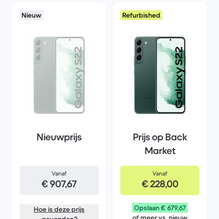
Nieuw
Refurbished
Nieuwprijs
Prijs op Back
Market
Vanaf
Vanaf
€ 907,67
€ 228,00
Opslaan € 679,67
Hoe is deze prijs
of meer vs. nieuw