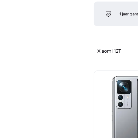
1 jaar gar
Xiaomi 12T