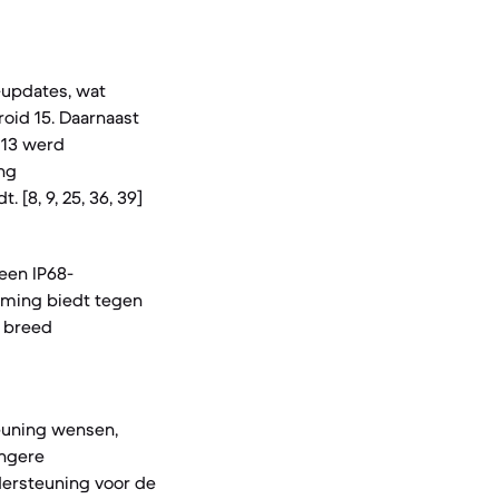
-updates, wat
oid 15. Daarnaast
 13 werd
ang
[8, 9, 25, 36, 39]
een IP68-
rming biedt tegen
e breed
euning wensen,
angere
dersteuning voor de