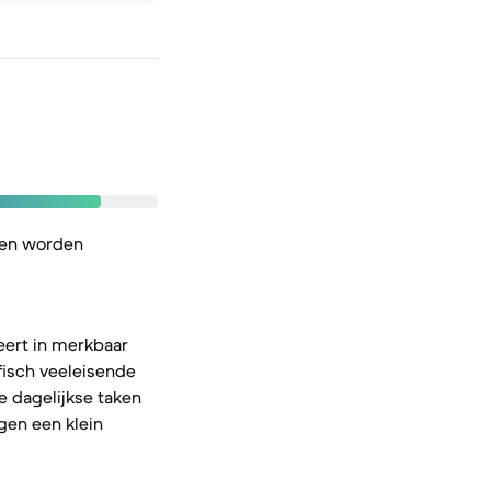
ken worden
eert in merkbaar
afisch veeleisende
e dagelijkse taken
gen een klein