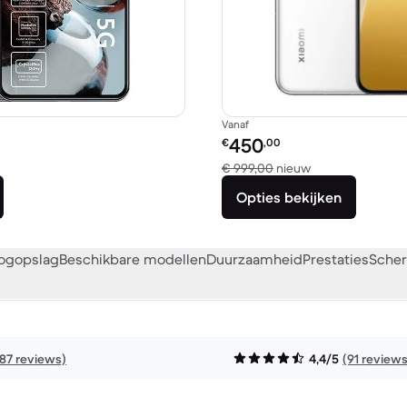
Vanaf
Refurbished prijs:
450
€
,00
Vergeleken met 
€ 999,00
nieuw
Opties bekijken
oogopslag
Beschikbare modellen
Duurzaamheid
Prestaties
Scher
187 reviews)
4,4/5
(91 reviews