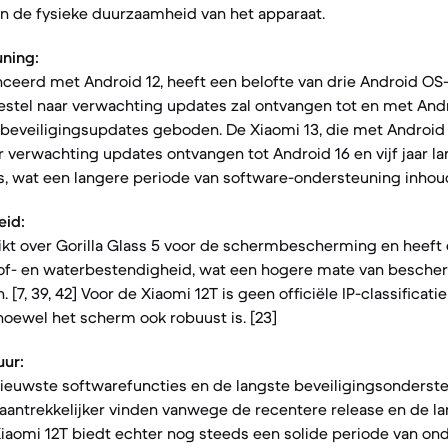
n de fysieke duurzaamheid van het apparaat.
ning:
nceerd met Android 12, heeft een belofte van drie Android OS
estel naar verwachting updates zal ontvangen tot en met Andr
g beveiligingsupdates geboden. De Xiaomi 13, die met Android
ar verwachting updates ontvangen tot Android 16 en vijf jaar l
, wat een langere periode van software-ondersteuning inhoudt. 
eid:
kt over Gorilla Glass 5 voor de schermbescherming en heeft 
stof- en waterbestendigheid, wat een hogere mate van besche
. [7, 39, 42] Voor de Xiaomi 12T is geen officiële IP-classificati
ewel het scherm ook robuust is. [23]
ur:
nieuwste softwarefuncties en de langste beveiligingsonderst
 aantrekkelijker vinden vanwege de recentere release en de l
iaomi 12T biedt echter nog steeds een solide periode van on