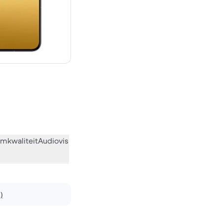
€ 999,00 nieuw
mkwaliteit
Audiovisueel
Diversen
Wat de community vindt
)