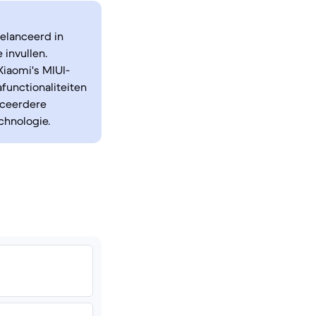
gelanceerd in
 invullen.
iaomi's MIUI-
functionaliteiten
nceerdere
chnologie.