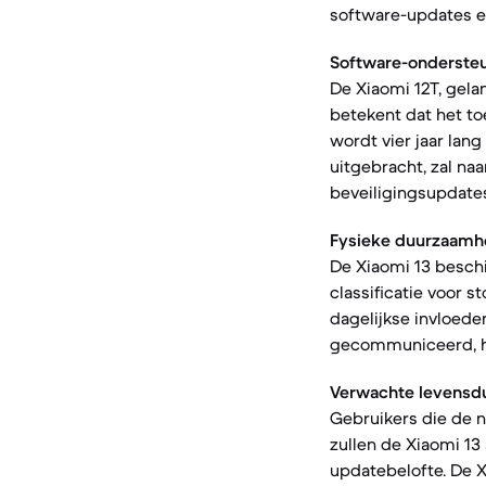
software-updates e
Software-ondersteu
De Xiaomi 12T, gela
betekent dat het to
wordt vier jaar lan
uitgebracht, zal na
beveiligingsupdates
Fysieke duurzaamh
De Xiaomi 13 beschi
classificatie voor 
dagelijkse invloeden
gecommuniceerd, ho
Verwachte levensdu
Gebruikers die de 
zullen de Xiaomi 13
updatebelofte. De X