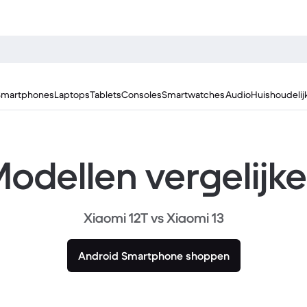
Smartphones
Laptops
Tablets
Consoles
Smartwatches
Audio
Huishoudelij
odellen vergelijk
Xiaomi 12T vs Xiaomi 13
Android Smartphone shoppen