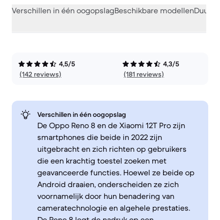
Verschillen in één oogopslag
Beschikbare modellen
Duurza
4,5/5
4,3/5
(142 reviews)
(181 reviews)
Verschillen in één oogopslag
De Oppo Reno 8 en de Xiaomi 12T Pro zijn
smartphones die beide in 2022 zijn
uitgebracht en zich richten op gebruikers
die een krachtig toestel zoeken met
geavanceerde functies. Hoewel ze beide op
Android draaien, onderscheiden ze zich
voornamelijk door hun benadering van
cameratechnologie en algehele prestaties.
De Reno 8 legt de nadruk op een