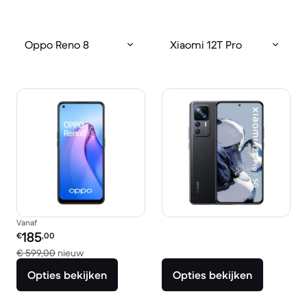
Oppo Reno 8
Xiaomi 12T Pro
Vanaf
Refurbished prijs:
185
€
,00
Vergeleken met € 599,00 nieuw
€ 599,00
nieuw
Opties bekijken
Opties bekijken