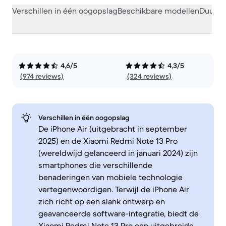
Verschillen in één oogopslag
Beschikbare modellen
Duurza
4,6/5
4,3/5
(974 reviews)
(324 reviews)
Verschillen in één oogopslag
De iPhone Air (uitgebracht in september
2025) en de Xiaomi Redmi Note 13 Pro
(wereldwijd gelanceerd in januari 2024) zijn
smartphones die verschillende
benaderingen van mobiele technologie
vertegenwoordigen. Terwijl de iPhone Air
zich richt op een slank ontwerp en
geavanceerde software-integratie, biedt de
Xiaomi Redmi Note 13 Pro een uitgebreide