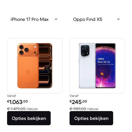
iPhone 17 Pro Max
Oppo Find X5
Vanaf
Vanaf
Refurbished prijs:
Refurbished prijs:
1.063
245
€
,00
€
,00
Vergeleken met € 1.479,00 nieuw
Vergeleken met €
€ 1.479,00
nieuw
€ 989,00
nieuw
Opties bekijken
Opties bekijken