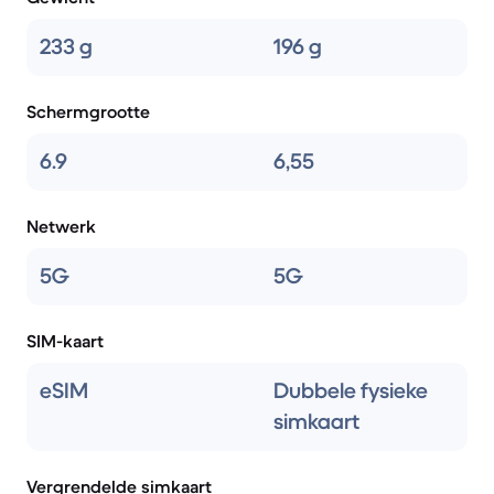
233 g
196 g
Schermgrootte
6.9
6,55
Netwerk
5G
5G
SIM-kaart
eSIM
Dubbele fysieke
simkaart
Vergrendelde simkaart