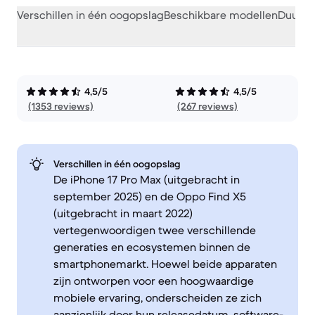
Verschillen in één oogopslag
Beschikbare modellen
Duurza
4,5/5
4,5/5
(1353 reviews)
(267 reviews)
Verschillen in één oogopslag
De iPhone 17 Pro Max (uitgebracht in
september 2025) en de Oppo Find X5
(uitgebracht in maart 2022)
vertegenwoordigen twee verschillende
generaties en ecosystemen binnen de
smartphonemarkt. Hoewel beide apparaten
zijn ontworpen voor een hoogwaardige
mobiele ervaring, onderscheiden ze zich
aanzienlijk door hun releasedatum, software-