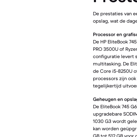
De prestaties van 
opslag, wat de dage
Processor en grafis
De HP EliteBook 74
PRO 3500U of Ryze
configuratie levert
multitasking. De El
de Core i5-8250U o
processors zijn oo
tegelijkertijd uitvoe
Geheugen en opsla
De EliteBook 745 G
upgradebare SODIMM-
1030 G3 wordt gele
kan worden geüpgra
GB tot 512 GB voor 