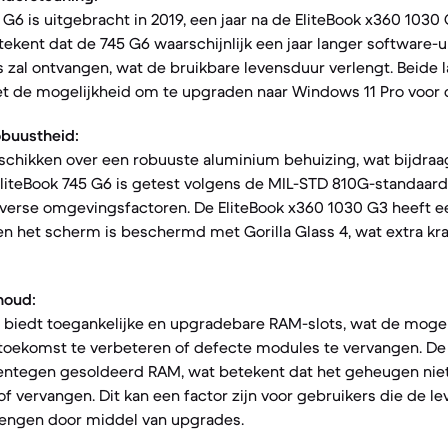
 G6 is uitgebracht in 2019, een jaar na de EliteBook x360 1030 
ekent dat de 745 G6 waarschijnlijk een jaar langer software-
 zal ontvangen, wat de bruikbare levensduur verlengt. Beide 
t de mogelijkheid om te upgraden naar Windows 11 Pro voor 
obuustheid:
schikken over een robuuste aluminium behuizing, wat bijdraa
liteBook 745 G6 is getest volgens de MIL-STD 810G-standaard
verse omgevingsfactoren. De EliteBook x360 1030 G3 heeft 
en het scherm is beschermd met Gorilla Glass 4, wat extra k
houd:
6 biedt toegankelijke en upgradebare RAM-slots, wat de moge
 toekomst te verbeteren of defecte modules te vervangen. De
entegen gesoldeerd RAM, wat betekent dat het geheugen niet
f vervangen. Dit kan een factor zijn voor gebruikers die de l
rlengen door middel van upgrades.