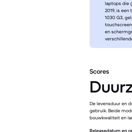
laptops die g
2019, is een
1030 G3, gel
touchscreen 
en schermgr
verschillend
Scores
Duur
De levensduur en d
gebruik. Beide mode
bouwkwaliteit en la
Releasedatum en o