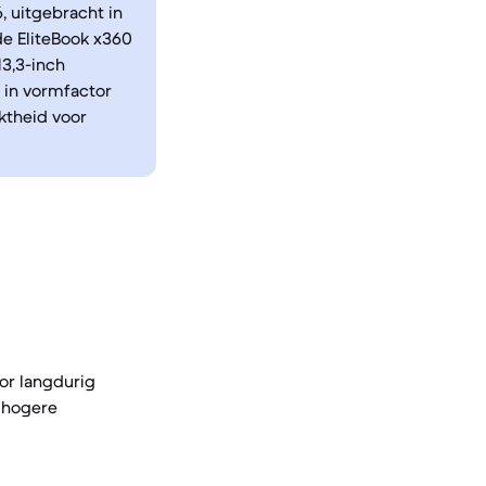
6, uitgebracht in
de EliteBook x360
13,3-inch
 in vormfactor
ktheid voor
or langdurig
n hogere