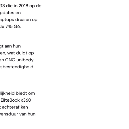
G3 die in 2018 op de
updates en
laptops draaien op
de 745 G6.
gt aan hun
en, wat duidt op
een CNC unibody
rasbestendigheid
lijkheid biedt om
 EliteBook x360
 achteraf kan
evensduur van hun