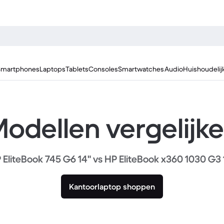
Smartphones
Laptops
Tablets
Consoles
Smartwatches
Audio
Huishoudelij
odellen vergelijk
 EliteBook 745 G6 14" vs HP EliteBook x360 1030 G3 
Kantoorlaptop shoppen