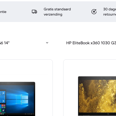
Gratis standaard
30 dage
antie
verzending
retourn
G6 14"
HP EliteBook x360 1030 G3