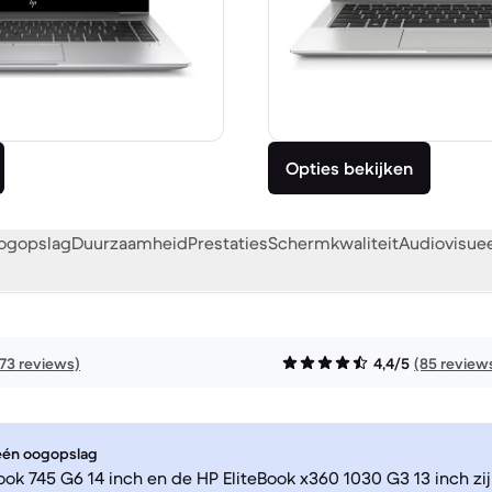
Opties bekijken
oogopslag
Duurzaamheid
Prestaties
Schermkwaliteit
Audiovisue
173 reviews)
4,4/5
(85 review
 één oogopslag
ook 745 G6 14 inch en de HP EliteBook x360 1030 G3 13 inch zij