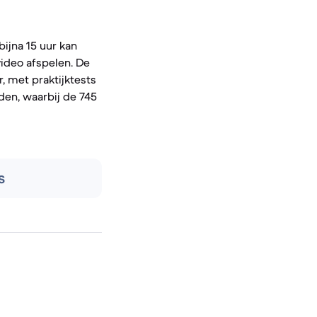
ijna 15 uur kan
video afspelen. De
r, met praktijktests
den, waarbij de 745
s