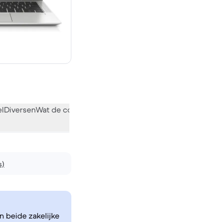
el
Diversen
Wat de community vindt
s)
n beide zakelijke