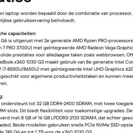
een laptop worden bepaald door de combinatie van processor
lijkse gebruikservaring beïnvloedt.
che capaciteiten:
5 G6 is uitgerust met 2e generatie AMD Ryzen PRO-processors 
n 7 PRO 3700U) met geïntegreerde AMD Radeon Vega Graphic
 solide prestaties voor alledaagse taken zoals webbrowsen, Off
iteBook x360 1030 G3 maakt gebruik van 8e generatie Intel Co
f i7-8550U/8650U) met geïntegreerde Intel UHD Graphics 620.
k geschikt voor algemene productiviteitstaken en kunnen meer
ren.
g:
6 ondersteunt tot 32 GB DDR4-2400 SDRAM, met twee toeganke
slots. Dit biedt flexibiliteit voor toekomstige upgrades. De
verd met 8 GB of 16 GB LPDDR3-2133 SDRAM, dat echter gesol
ded. Beide modellen gebruiken snelle PCIe NVMe SSD-opslag
de 745 G6 en tot 1 TB voor de x360 1030 G3.