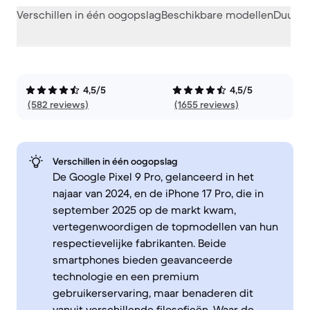
Verschillen in één oogopslag
Beschikbare modellen
Duurza
4,5/5
4,5/5
(582 reviews)
(1655 reviews)
Verschillen in één oogopslag
De Google Pixel 9 Pro, gelanceerd in het
najaar van 2024, en de iPhone 17 Pro, die in
september 2025 op de markt kwam,
vertegenwoordigen de topmodellen van hun
respectievelijke fabrikanten. Beide
smartphones bieden geavanceerde
technologie en een premium
gebruikerservaring, maar benaderen dit
vanuit verschillende filosofieën. Waar de