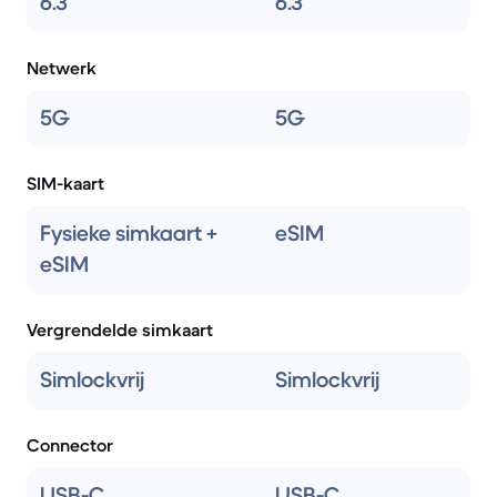
6.3
6.3
Netwerk
5G
5G
SIM-kaart
Fysieke simkaart +
eSIM
eSIM
Vergrendelde simkaart
Simlockvrij
Simlockvrij
Connector
USB-C
USB-C