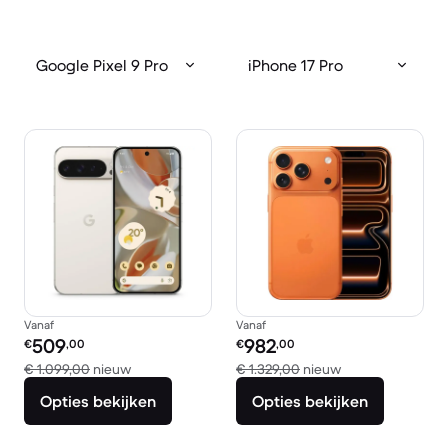
Google Pixel 9 Pro
iPhone 17 Pro
Vanaf
Vanaf
Refurbished prijs:
Refurbished prijs:
509
982
€
,00
€
,00
Vergeleken met € 1.099,00 nieuw
Vergeleken met €
€ 1.099,00
nieuw
€ 1.329,00
nieuw
Opties bekijken
Opties bekijken