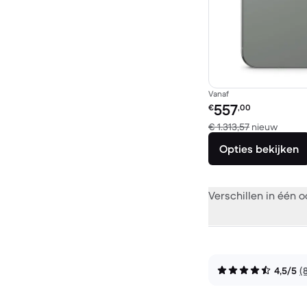
Vanaf
Refurbished prijs:
557
€
,00
Vergel
€ 1.313,57
nieuw
Opties bekijken
Verschillen in één 
4,5/5
(