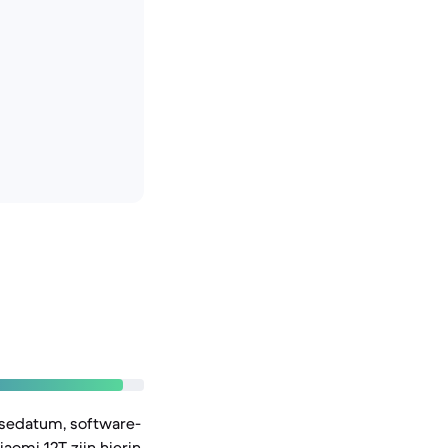
asedatum, software-
aomi 12T zijn hierin