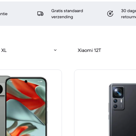
Gratis standaard
30 dage
antie
verzending
retourn
 XL
Xiaomi 12T