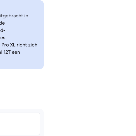
itgebracht in
 de
id-
es,
Pro XL richt zich
i 12T een