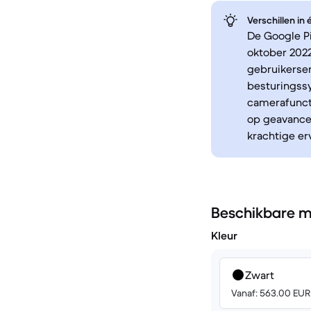
Verschillen in
De Google Pi
oktober 2022
gebruikerser
besturingssy
camerafuncti
op geavancee
krachtige er
Beschikbare m
Kleur
Zwart
Vanaf: 563.00 EUR