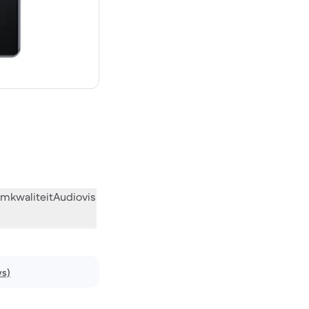
€ 649,00 nieuw
mkwaliteit
Audiovisueel
Diversen
Wat de community vindt
ws)