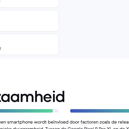
R
R
zaamheid
een smartphone wordt beïnvloed door factoren zoals de rele
sieke duurzaamheid. Tussen de Google Pixel 9 Pro XL en de Xi