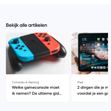
Bekijk alle artikelen
Consoles & Gaming
iPad
Welke gameconsole moet
2 dingen die je m
ik nemen? De ultieme gids
voordat je een go
voor refurbished console |
iPad koopt | Back
Back Market