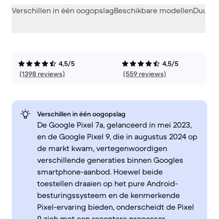
Verschillen in één oogopslag
Beschikbare modellen
Duurza
4,5/5
4,5/5
(1398 reviews)
(559 reviews)
Verschillen in één oogopslag
De Google Pixel 7a, gelanceerd in mei 2023,
en de Google Pixel 9, die in augustus 2024 op
de markt kwam, vertegenwoordigen
verschillende generaties binnen Googles
smartphone-aanbod. Hoewel beide
toestellen draaien op het pure Android-
besturingssysteem en de kenmerkende
Pixel-ervaring bieden, onderscheidt de Pixel
9 zich met een recentere processor,