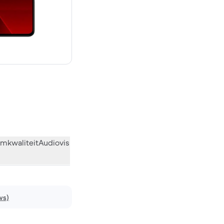
 € 900,00 nieuw
mkwaliteit
Audiovisueel
Diversen
Wat de community vindt
ws)