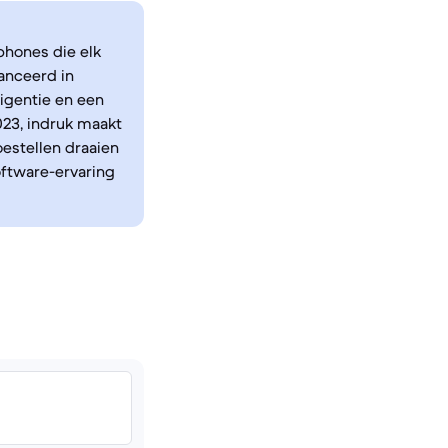
phones die elk
lanceerd in
ligentie en een
023, indruk maakt
estellen draaien
ftware-ervaring