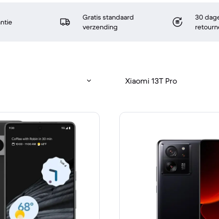
Gratis standaard
30 dage
antie
verzending
retourn
Xiaomi 13T Pro