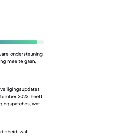
tware-ondersteuning
ang mee te gaan,
eveiligingsupdates
ptember 2023, heeft
igingspatches, wat
ndigheid, wat