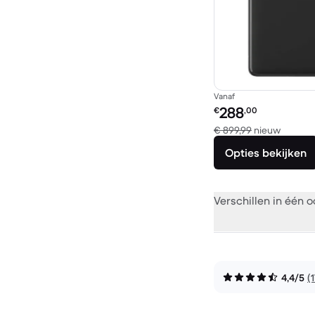
Vanaf
Refurbished prijs:
288
€
,00
Vergele
€ 899,99
nieuw
Opties bekijken
Verschillen in één 
4,4/5
(