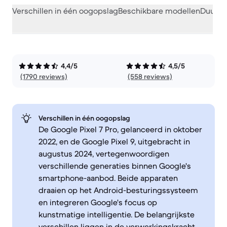
Verschillen in één oogopslag
Beschikbare modellen
Duurza
4,4/5
4,5/5
(1790 reviews)
(558 reviews)
Verschillen in één oogopslag
De Google Pixel 7 Pro, gelanceerd in oktober
2022, en de Google Pixel 9, uitgebracht in
augustus 2024, vertegenwoordigen
verschillende generaties binnen Google's
smartphone-aanbod. Beide apparaten
draaien op het Android-besturingssysteem
en integreren Google's focus op
kunstmatige intelligentie. De belangrijkste
verschillen liggen in de verwerkingskracht,