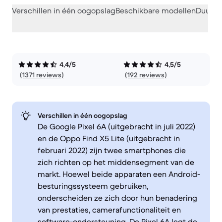
Verschillen in één oogopslag
Beschikbare modellen
Duurza
4,4/5
4,5/5
(1371 reviews)
(192 reviews)
Verschillen in één oogopslag
De Google Pixel 6A (uitgebracht in juli 2022)
en de Oppo Find X5 Lite (uitgebracht in
februari 2022) zijn twee smartphones die
zich richten op het middensegment van de
markt. Hoewel beide apparaten een Android-
besturingssysteem gebruiken,
onderscheiden ze zich door hun benadering
van prestaties, camerafunctionaliteit en
software-ondersteuning. De Pixel 6A legt de