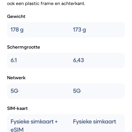
ook een plastic frame en achterkant.
Gewicht
178 g
173 g
Schermgrootte
6.1
6,43
Netwerk
5G
5G
SIM-kaart
Fysieke simkaart +
Fysieke simkaart
eSIM