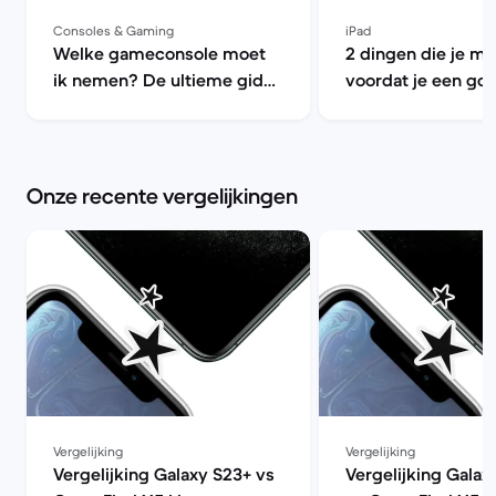
Consoles & Gaming
iPad
Welke gameconsole moet
2 dingen die je m
ik nemen? De ultieme gids
voordat je een go
voor refurbished console |
iPad koopt | Back
Back Market
Onze recente vergelijkingen
Vergelijking
Vergelijking
Vergelijking Galaxy S23+ vs
Vergelijking Galax