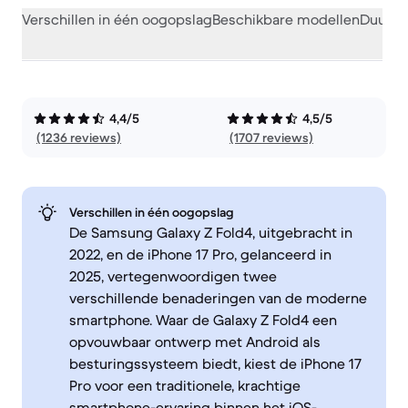
Verschillen in één oogopslag
Beschikbare modellen
Duurza
4,4/5
4,5/5
(1236 reviews)
(1707 reviews)
Verschillen in één oogopslag
De Samsung Galaxy Z Fold4, uitgebracht in
2022, en de iPhone 17 Pro, gelanceerd in
2025, vertegenwoordigen twee
verschillende benaderingen van de moderne
smartphone. Waar de Galaxy Z Fold4 een
opvouwbaar ontwerp met Android als
besturingssysteem biedt, kiest de iPhone 17
Pro voor een traditionele, krachtige
smartphone-ervaring binnen het iOS-