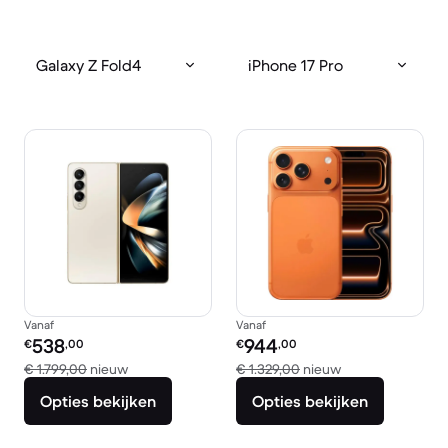
Galaxy Z Fold4
iPhone 17 Pro
Vanaf
Vanaf
Refurbished prijs:
Refurbished prijs:
538
944
€
,00
€
,00
Vergeleken met € 1.799,00 nieuw
Vergeleken met €
€ 1.799,00
nieuw
€ 1.329,00
nieuw
Opties bekijken
Opties bekijken