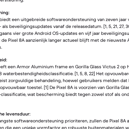
ning:
 biedt een uitgebreide softwareondersteuning van zeven jaar 
ls beveiligingsupdates vanaf de releasedatum. [1, 5, 21, 27, 3
aans vier grote Android OS-updates en vijf jaar beveiligingsupd
 de Pixel 8A aanzienlijk langer actueel blijft met de nieuwste
.
eid:
eeft een Armor Aluminium frame en Gorilla Glass Victus 2 op
waterbestendigheidsclassificatie. [1, 5, 8, 22] Het opvouwba
reist zorgvuldige behandeling, hoewel gebruikers melden dat
opvouwbaar toestel. [1] De Pixel 8A is voorzien van Gorilla Gla
classificatie, wat bescherming biedt tegen zowel stof als o
he levensduur:
angste softwareondersteuning prioriteren, zullen de Pixel 8A a
en die een unieke vormfactor en robuuste buitenmaterialen w