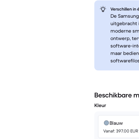
Verschillen in
De Samsung G
uitgebracht
moderne sma
ontwerp, ter
software-int
maar bedien
softwarefiloso
Beschikbare m
Kleur
Blauw
Vanaf: 397.00 EUR