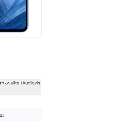
€ 549,00 nieuw
mkwaliteit
Audiovisueel
Diversen
Wat de community vindt
ws)