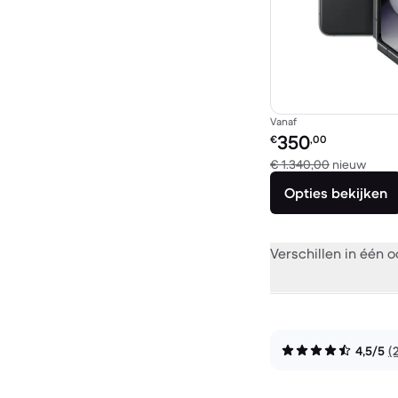
Vanaf
Refurbished prijs:
350
€
,00
Verge
€ 1.340,00
nieuw
Opties bekijken
Verschillen in één 
4,5/5
(