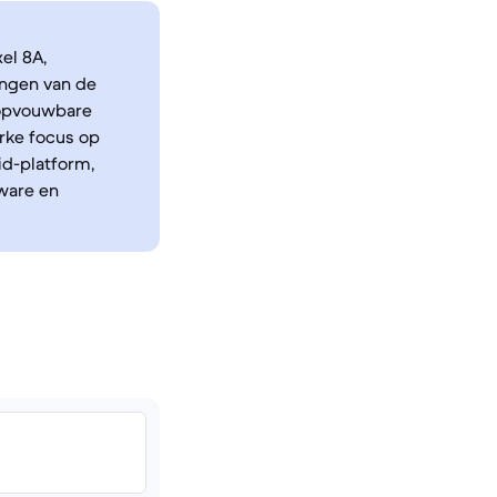
el 8A,
ingen van de
 opvouwbare
erke focus op
id-platform,
ware en