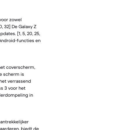
voor zowel
0, 32] De Galaxy Z
ates. [1, 5, 20, 25,
 Android-functies en
 het coverscherm,
re scherm is
 het verrassend
ss 3 voor het
nderdompeling in
antrekkelijker
aarderen, biedt de