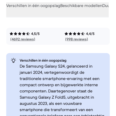
Verschillen in één oogopslag
Beschikbare modellen
Duurza
4,5/5
4,4/5
(4692 reviews)
(998 reviews)
Verschillen in één oogopslag
De Samsung Galaxy S24, gelanceerd in
januari 2024, vertegenwoordigt de
traditionele smartphone-ervaring met een
compact ontwerp en bijgewerkte interne
componenten. Daartegenover staat de
Samsung Galaxy Z Fold5, uitgebracht in
augustus 2023, als een vouwbare
smartphone die transformeert van een
conventionele telefoon naar een tabletachtig