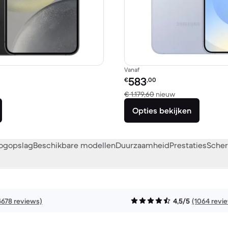
Vanaf
Refurbished prijs:
583
€
,00
eken met € 956,40 nieuw
Vergeleken met 
€ 1.179,60
nieuw
Opties bekijken
oogopslag
Beschikbare modellen
Duurzaamheid
Prestaties
Scher
4678 reviews)
4,5/5
(1064 revi