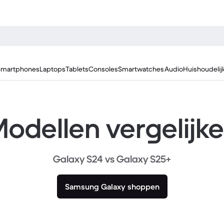
Smartphones
Laptops
Tablets
Consoles
Smartwatches
Audio
Huishoudelij
odellen vergelijk
Galaxy S24 vs Galaxy S25+
Samsung Galaxy shoppen