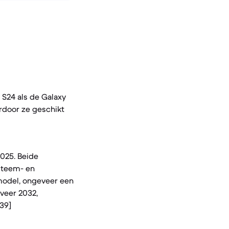
S24 als de Galaxy
rdoor ze geschikt
025. Beide
steem- en
 model, ongeveer een
veer 2032,
 39]