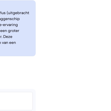
lus (uitgebracht
laggenschip
e-ervaring
 een groter
r. Deze
n van een