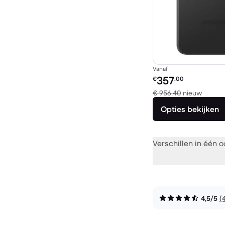
Vanaf
Refurbished prijs:
357
€
,00
Vergel
€ 956,40
nieuw
Opties bekijken
Verschillen in één 
4,5/5
(