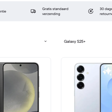
Gratis standaard
30 dage
antie
verzending
retourn
Galaxy S25+