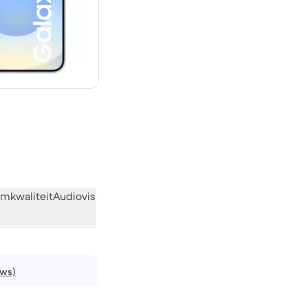
€ 1.179,60 nieuw
mkwaliteit
Audiovisueel
Diversen
Wat de community vindt
ews)