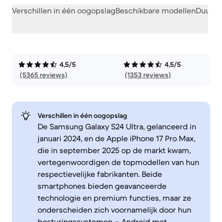
Verschillen in één oogopslag
Beschikbare modellen
Duurza
4,5/5
4,5/5
(5365 reviews)
(1353 reviews)
Verschillen in één oogopslag
De Samsung Galaxy S24 Ultra, gelanceerd in
januari 2024, en de Apple iPhone 17 Pro Max,
die in september 2025 op de markt kwam,
vertegenwoordigen de topmodellen van hun
respectievelijke fabrikanten. Beide
smartphones bieden geavanceerde
technologie en premium functies, maar ze
onderscheiden zich voornamelijk door hun
besturingssystemen – Android met