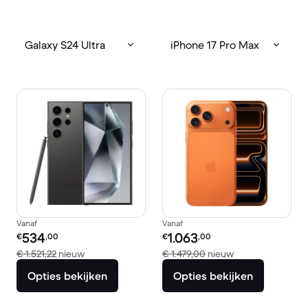
Galaxy S24 Ultra
iPhone 17 Pro Max
Vanaf
Vanaf
Refurbished prijs:
Refurbished prijs:
534
1.063
€
,00
€
,00
Vergeleken met € 1.521,22 nieuw
Vergeleken met €
€ 1.521,22
nieuw
€ 1.479,00
nieuw
Opties bekijken
Opties bekijken