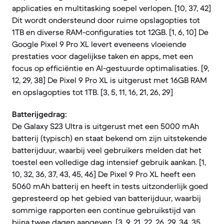
applicaties en multitasking soepel verlopen. [10, 37, 42]
Dit wordt ondersteund door ruime opslagopties tot
1TB en diverse RAM-configuraties tot 12GB. [1, 6, 10] De
Google Pixel 9 Pro XL levert eveneens vloeiende
prestaties voor dagelijkse taken en apps, met een
focus op efficiëntie en AI-gestuurde optimalisaties. [9,
12, 29, 38] De Pixel 9 Pro XL is uitgerust met 16GB RAM
en opslagopties tot 1TB. [3, 5, 11, 16, 21, 26, 29]
Batterijgedrag:
De Galaxy S23 Ultra is uitgerust met een 5000 mAh
batterij (typisch) en staat bekend om zijn uitstekende
batterijduur, waarbij veel gebruikers melden dat het
toestel een volledige dag intensief gebruik aankan. [1,
10, 32, 36, 37, 43, 45, 46] De Pixel 9 Pro XL heeft een
5060 mAh batterij en heeft in tests uitzonderlijk goed
gepresteerd op het gebied van batterijduur, waarbij
sommige rapporten een continue gebruikstijd van
bijna twee dagen aangeven. [3, 9, 21, 22, 26, 29, 34, 35,