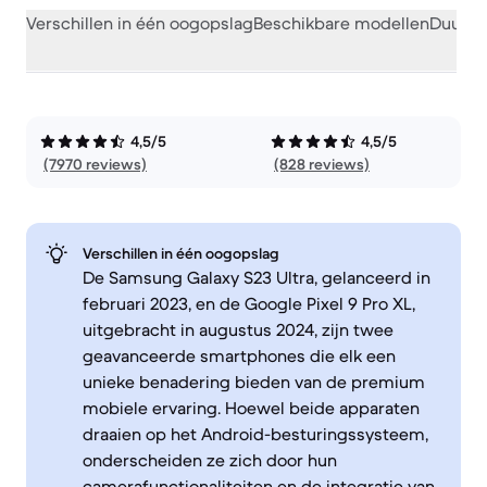
Verschillen in één oogopslag
Beschikbare modellen
Duurza
4,5/5
4,5/5
(7970 reviews)
(828 reviews)
Verschillen in één oogopslag
De Samsung Galaxy S23 Ultra, gelanceerd in
februari 2023, en de Google Pixel 9 Pro XL,
uitgebracht in augustus 2024, zijn twee
geavanceerde smartphones die elk een
unieke benadering bieden van de premium
mobiele ervaring. Hoewel beide apparaten
draaien op het Android-besturingssysteem,
onderscheiden ze zich door hun
camerafunctionaliteiten en de integratie van