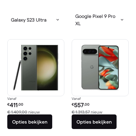
Google Pixel 9 Pro
Galaxy S23 Ultra
XL
Vanaf
Vanaf
Refurbished prijs:
Refurbished prijs:
411
557
€
,00
€
,00
Vergeleken met € 1.409,00 nieuw
Vergeleken met €
€ 1.409,00
nieuw
€ 1.313,57
nieuw
Opties bekijken
Opties bekijken