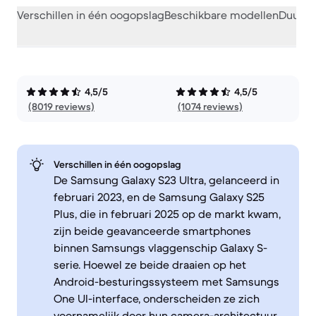
Verschillen in één oogopslag
Beschikbare modellen
Duurza
4,5/5
4,5/5
(8019 reviews)
(1074 reviews)
Verschillen in één oogopslag
De Samsung Galaxy S23 Ultra, gelanceerd in
februari 2023, en de Samsung Galaxy S25
Plus, die in februari 2025 op de markt kwam,
zijn beide geavanceerde smartphones
binnen Samsungs vlaggenschip Galaxy S-
serie. Hoewel ze beide draaien op het
Android-besturingssysteem met Samsungs
One UI-interface, onderscheiden ze zich
voornamelijk door hun camera-architectuur,